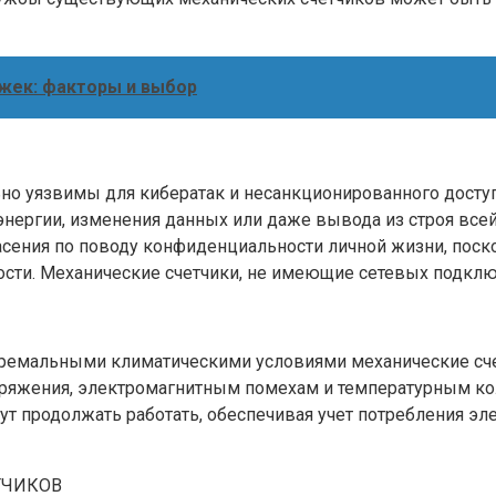
жек: факторы и выбор
ьно уязвимы для кибератак и несанкционированного досту
ергии, изменения данных или даже вывода из строя всей 
ения по поводу конфиденциальности личной жизни, поско
ости. Механические счетчики, не имеющие сетевых подкл
тремальными климатическими условиями механические сче
ряжения, электромагнитным помехам и температурным кол
т продолжать работать, обеспечивая учет потребления эле
ТЧИКОВ