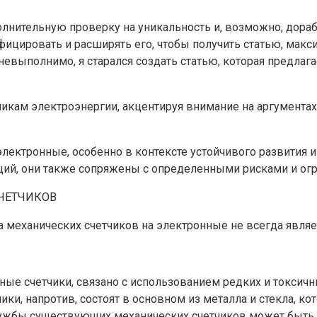
лнительную проверку на уникальность и, возможно, дорабо
ифицировать и расширять его, чтобы получить статью, ма
невыполнимо, я старался создать статью, которая предлаг
кам электроэнергии, акцентируя внимание на аргументах 
электронные, особенно в контексте устойчивого развития 
ий, они также сопряжены с определенными рисками и огр
ЧЕТЧИКОВ
а механических счетчиков на электронные не всегда явл
ые счетчики, связано с использованием редких и токсичн
ки, напротив, состоят в основном из металла и стекла, 
ужбы существующих механических счетчиков может быть 