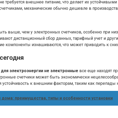
е требуется внешнее питание, что делает их устойчивыми
четчиками, механические обычно дешевле в производстве
ь выше, чем у электронных счетчиков, особенно при низк
вают дистанционный сбор данных, тарифный учет и друг
е компоненты изнашиваются, что может приводить к сни
 сегодня
 для электроэнергии не электронные
все еще находят пр
тронные счетчики может быть экономически нецелесообраз
ая устойчивость к внешним факторам, таким как перепады 
 дома: преимущества, типы и особенности установки