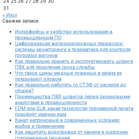
24
25
26
27
28
29
30
31
« Июл
Свежие записи
Интерфейсы и удобство использования в
промышленном ПО
Цифровизация железнодорожных перевозок:
системы мониторинга и телематика для контроля
грузовых вагонов
Как правильно хранить и эксплуатировать шланги
ПВХ для продления срока службы
Что такое шины медные луженые и зачем их
покрывают оловом
Как правильно работать со СТЭФ от раскроя до
сборки?
Преимущества ПВХ шлангов перед резиновыми
аналогами в промышленности
FDM или SLA: какая технология трёхмерной печати
подойдёт именно вам
Канат капроновый в современных условиях:
выбор и применение
Как защитить водопровод от накипи и коррозии:
современные решения