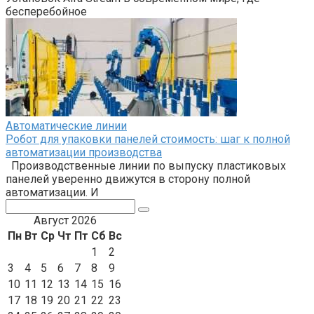
бесперебойное
Автоматические линии
Робот для упаковки панелей стоимость: шаг к полной
автоматизации производства
Производственные линии по выпуску пластиковых
панелей уверенно движутся в сторону полной
автоматизации. И
Поиск:
Август 2026
Пн
Вт
Ср
Чт
Пт
Сб
Вс
1
2
3
4
5
6
7
8
9
10
11
12
13
14
15
16
17
18
19
20
21
22
23