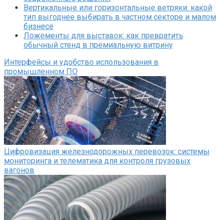
Вертикальные или горизонтальные ветряки: какой
тип выгоднее выбирать в частном секторе и малом
бизнесе
Ложементы для выставок: как превратить
обычный стенд в премиальную витрину
Интерфейсы и удобство использования в
промышленном ПО
Цифровизация железнодорожных перевозок: системы
мониторинга и телематика для контроля грузовых
вагонов