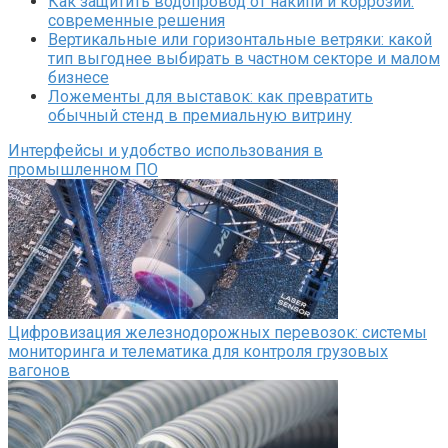
Как защитить водопровод от накипи и коррозии:
современные решения
Вертикальные или горизонтальные ветряки: какой
тип выгоднее выбирать в частном секторе и малом
бизнесе
Ложементы для выставок: как превратить
обычный стенд в премиальную витрину
Интерфейсы и удобство использования в
промышленном ПО
Цифровизация железнодорожных перевозок: системы
мониторинга и телематика для контроля грузовых
вагонов