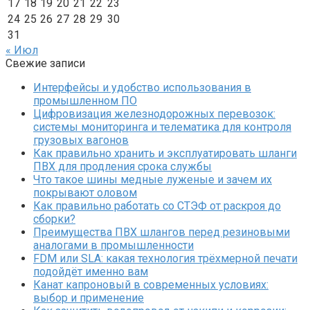
17
18
19
20
21
22
23
24
25
26
27
28
29
30
31
« Июл
Свежие записи
Интерфейсы и удобство использования в
промышленном ПО
Цифровизация железнодорожных перевозок:
системы мониторинга и телематика для контроля
грузовых вагонов
Как правильно хранить и эксплуатировать шланги
ПВХ для продления срока службы
Что такое шины медные луженые и зачем их
покрывают оловом
Как правильно работать со СТЭФ от раскроя до
сборки?
Преимущества ПВХ шлангов перед резиновыми
аналогами в промышленности
FDM или SLA: какая технология трёхмерной печати
подойдёт именно вам
Канат капроновый в современных условиях:
выбор и применение