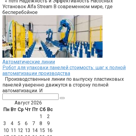
«`html Надежность и Эффективность Насосных
Установок Alfa Stream В современном мире, где
бесперебойное
Автоматические линии
Робот для упаковки панелей стоимость: шаг к полной
автоматизации производства
Производственные линии по выпуску пластиковых
панелей уверенно движутся в сторону полной
автоматизации. И
Поиск:
Август 2026
Пн
Вт
Ср
Чт
Пт
Сб
Вс
1
2
3
4
5
6
7
8
9
10
11
12
13
14
15
16