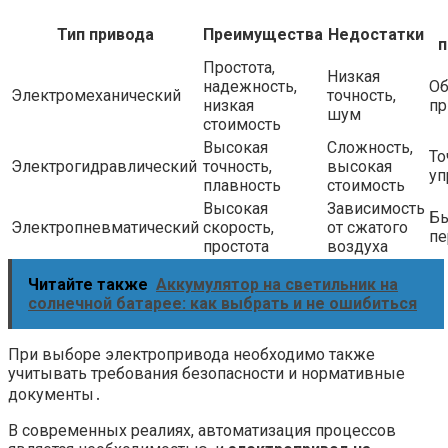
Тип привода
Преимущества
Недостатки
п
Простота,
Низкая
надежность,
О
Электромеханический
точность,
низкая
пр
шум
стоимость
Высокая
Сложность,
То
Электрогидравлический
точность,
высокая
уп
плавность
стоимость
Высокая
Зависимость
Бы
Электропневматический
скорость,
от сжатого
пе
простота
воздуха
Читайте также
Аккумулятор на светильник на
солнечной батарее: как выбрать и не ошибиться
При выборе электропривода необходимо также
учитывать требования безопасности и нормативные
документы․
В современных реалиях, автоматизация процессов