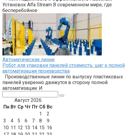
Установок Alfa Stream В современном мире, где
бесперебойное
Автоматические линии
Робот для упаковки панелей стоимость: шаг к полной
автоматизации производства
Производственные линии по выпуску пластиковых
панелей уверенно движутся в сторону полной
автоматизации. И
Поиск:
Август 2026
Пн
Вт
Ср
Чт
Пт
Сб
Вс
1
2
3
4
5
6
7
8
9
10
11
12
13
14
15
16
17
18
19
20
21
22
23