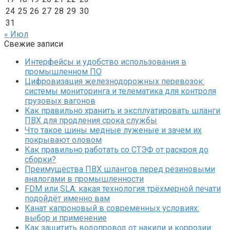
24
25
26
27
28
29
30
31
« Июл
Свежие записи
Интерфейсы и удобство использования в
промышленном ПО
Цифровизация железнодорожных перевозок:
системы мониторинга и телематика для контроля
грузовых вагонов
Как правильно хранить и эксплуатировать шланги
ПВХ для продления срока службы
Что такое шины медные луженые и зачем их
покрывают оловом
Как правильно работать со СТЭФ от раскроя до
сборки?
Преимущества ПВХ шлангов перед резиновыми
аналогами в промышленности
FDM или SLA: какая технология трёхмерной печати
подойдёт именно вам
Канат капроновый в современных условиях:
выбор и применение
Как защитить водопровод от накипи и коррозии: