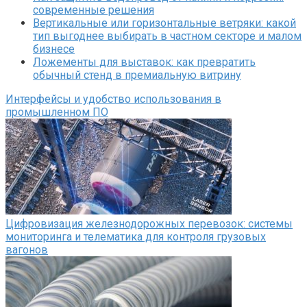
современные решения
Вертикальные или горизонтальные ветряки: какой
тип выгоднее выбирать в частном секторе и малом
бизнесе
Ложементы для выставок: как превратить
обычный стенд в премиальную витрину
Интерфейсы и удобство использования в
промышленном ПО
Цифровизация железнодорожных перевозок: системы
мониторинга и телематика для контроля грузовых
вагонов