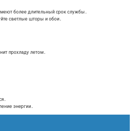
 имеют более длительный срок службы․
уйте светлые шторы и обои․
анит прохладу летом․
ся․
ление энергии․