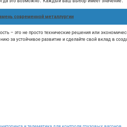
когда это возможно․ Каждый ваш выбор имеет значение․
амень современной металлургии
ость – это не просто технические решения или экономиче
нию за устойчивое развитие и сделайте свой вклад в соз
иторинга и телематика для контроля грузовых вагонов