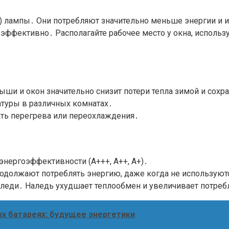
) лампы․ Они потребляют значительно меньше энергии и
эффективно․ Располагайте рабочее место у окна, использ
ыши и окон значительно снизит потери тепла зимой и сохр
атуры в различных комнатах․
ть перегрева или переохлаждения․
нергоэффективности (A+++, A++, A+)․
одолжают потреблять энергию, даже когда не используют
аледи․ Наледь ухудшает теплообмен и увеличивает потреб
х батареях: будущее энергетики