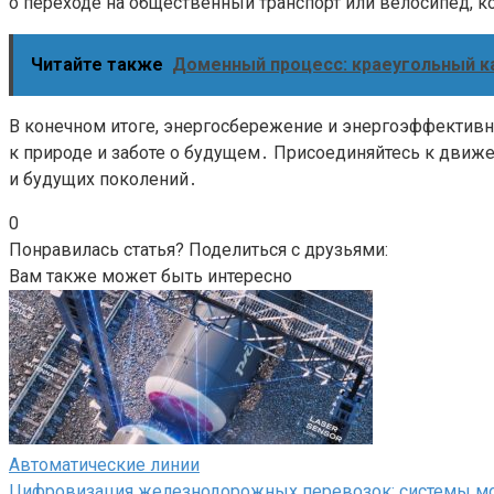
о переходе на общественный транспорт или велосипед, 
Читайте также
Доменный процесс: краеугольный к
В конечном итоге, энергосбережение и энергоэффективн
к природе и заботе о будущем․ Присоединяйтесь к движе
и будущих поколений․
0
Понравилась статья? Поделиться с друзьями:
Вам также может быть интересно
Автоматические линии
Цифровизация железнодорожных перевозок: системы мон