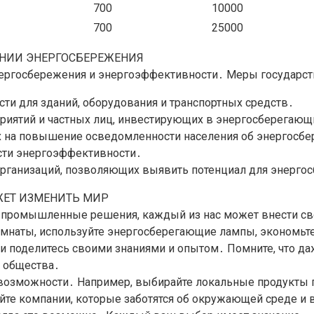
700
10000
700
25000
АНИИ ЭНЕРГОСБЕРЕЖЕНИЯ
нергосбережения и энергоэффективности․ Меры государст
ти для зданий, оборудования и транспортных средств․
приятий и частных лиц, инвестирующих в энергосберегающ
 на повышение осведомленности населения об энергосб
сти энергоэффективности․
организаций, позволяющих выявить потенциал для энерго
ЖЕТ ИЗМЕНИТЬ МИР
 промышленные решения, каждый из нас может внести св
комнаты, используйте энергосберегающие лампы, экономьт
и поделитесь своими знаниями и опытом․ Помните, что д
о общества․
возможности․ Например, выбирайте локальные продукты п
йте компании, которые заботятся об окружающей среде и 