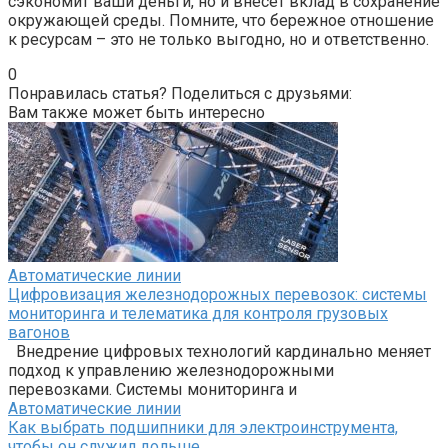
сэкономит ваши деньги, но и внесет вклад в сохранение
окружающей среды. Помните, что бережное отношение
к ресурсам – это не только выгодно, но и ответственно.
0
Понравилась статья? Поделиться с друзьями:
Вам также может быть интересно
Автоматические линии
Цифровизация железнодорожных перевозок: системы
мониторинга и телематика для контроля грузовых
вагонов
Внедрение цифровых технологий кардинально меняет
подход к управлению железнодорожными
перевозками. Системы мониторинга и
Автоматические линии
Как выбрать подшипники для электроинструмента,
чтобы он служил дольше