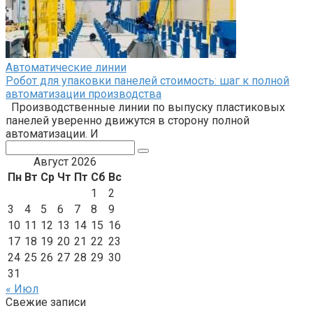
Автоматические линии
Робот для упаковки панелей стоимость: шаг к полной
автоматизации производства
Производственные линии по выпуску пластиковых
панелей уверенно движутся в сторону полной
автоматизации. И
Поиск:
Август 2026
Пн
Вт
Ср
Чт
Пт
Сб
Вс
1
2
3
4
5
6
7
8
9
10
11
12
13
14
15
16
17
18
19
20
21
22
23
24
25
26
27
28
29
30
31
« Июл
Свежие записи