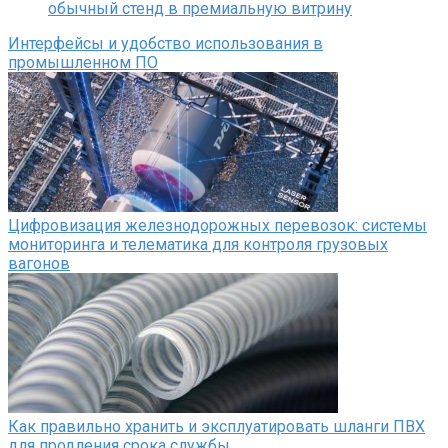
обычный стенд в премиальную витрину
Интерфейсы и удобство использования в
промышленном ПО
Цифровизация железнодорожных перевозок: системы
мониторинга и телематика для контроля грузовых
вагонов
Как правильно хранить и эксплуатировать шланги ПВХ
для продления срока службы