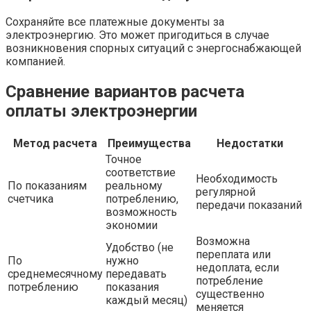
Сохраняйте все платежные документы за
электроэнергию. Это может пригодиться в случае
возникновения спорных ситуаций с энергоснабжающей
компанией.
Сравнение вариантов расчета
оплаты электроэнергии
Метод расчета
Преимущества
Недостатки
Точное
соответствие
Необходимость
По показаниям
реальному
регулярной
счетчика
потреблению,
передачи показаний
возможность
экономии
Возможна
Удобство (не
переплата или
По
нужно
недоплата, если
среднемесячному
передавать
потребление
потреблению
показания
существенно
каждый месяц)
меняется