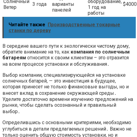
Солнечный
оборудование,
3 года
варианты
$4000
Ветер
1 год на
панелей
работы
Читайте также
Производственные токарные
станки по дереву
В середине вашего пути к экологически чистому дому,
обратите внимание на то, как
компания по солнечным
батареям
относится к своим клиентам – это отразится
на всем процессе установки и обслуживания․
Выбор компании, специализирующейся на установке
солнечных батарей, — это инвестиция в будущее,
которая принесет не только финансовые выгоды, но и
внесет вклад в сохранение окружающей среды․
Уделите достаточно времени изучению предложений на
рынке, чтобы сделать осознанный и правильный
выбор․
Определившись с основными критериями, необходимо
углубиться в детали предлагаемых решений․ Важно не
только оценить общую стоимость установки, но и