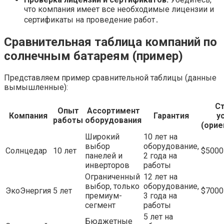
что компания имеет все необходимые лицензии и
сертификаты на проведение работ․
Сравнительная таблица компаний по
солнечным батареям (пример)
Представляем пример сравнительной таблицы (данные
вымышленные):
С
Опыт
Ассортимент
Компания
Гарантия
у
работы
оборудования
(орие
Широкий
10 лет на
выбор
оборудование,
Солнцедар
10 лет
$5000
панелей и
2 года на
инверторов
работы
Ограниченный
12 лет на
выбор, только
оборудование,
ЭкоЭнергия
5 лет
$7000
премиум-
3 года на
сегмент
работы
5 лет на
Бюджетные