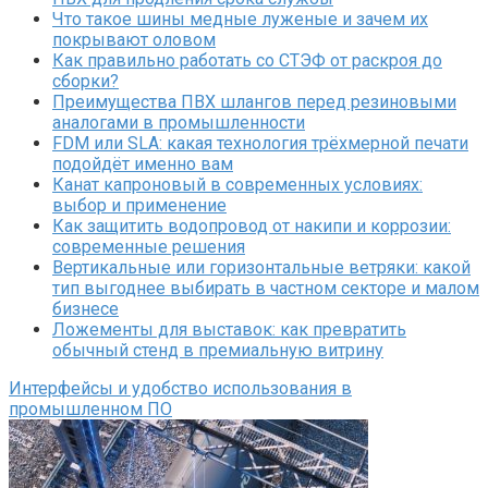
Что такое шины медные луженые и зачем их
покрывают оловом
Как правильно работать со СТЭФ от раскроя до
сборки?
Преимущества ПВХ шлангов перед резиновыми
аналогами в промышленности
FDM или SLA: какая технология трёхмерной печати
подойдёт именно вам
Канат капроновый в современных условиях:
выбор и применение
Как защитить водопровод от накипи и коррозии:
современные решения
Вертикальные или горизонтальные ветряки: какой
тип выгоднее выбирать в частном секторе и малом
бизнесе
Ложементы для выставок: как превратить
обычный стенд в премиальную витрину
Интерфейсы и удобство использования в
промышленном ПО