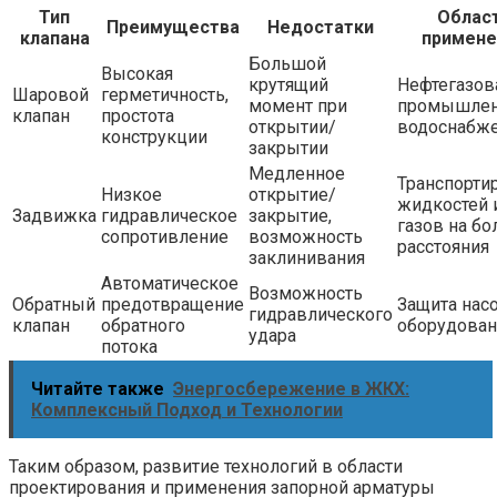
Тип
Облас
Преимущества
Недостатки
клапана
примене
Большой
Высокая
крутящий
Нефтегазов
Шаровой
герметичность,
момент при
промышлен
клапан
простота
открытии/
водоснабж
конструкции
закрытии
Медленное
Транспорти
Низкое
открытие/
жидкостей 
Задвижка
гидравлическое
закрытие,
газов на б
сопротивление
возможность
расстояния
заклинивания
Автоматическое
Возможность
Обратный
предотвращение
Защита нас
гидравлического
клапан
обратного
оборудован
удара
потока
Читайте также
Энергосбережение в ЖКХ:
Комплексный Подход и Технологии
Таким образом, развитие технологий в области
проектирования и применения запорной арматуры