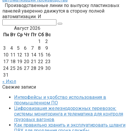
Производственные линии по выпуску пластиковых
панелей уверенно движутся в сторону полной
автоматизации. И
Поиск:
Август 2026
Пн
Вт
Ср
Чт
Пт
Сб
Вс
1
2
3
4
5
6
7
8
9
10
11
12
13
14
15
16
17
18
19
20
21
22
23
24
25
26
27
28
29
30
31
« Июл
Свежие записи
Интерфейсы и удобство использования в
промышленном ПО
Цифровизация железнодорожных перевозок:
системы мониторинга и телематика для контроля
грузовых вагонов
Как правильно хранить и эксплуатировать шланги
ПВХ для продления срока службы