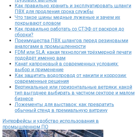
Как правильно хранить и эксплуатировать шланги
ПВХ для продления срока службы
Что такое шины медные луженые и зачем их
покрывают оловом
Как правильно работать со СТЭФ от раскроя до
сборки?
Преимущества ПВХ шлангов перед резиновыми
аналогами в промышленности
FDM или SLA: какая технология трёхмерной печати
подойдёт именно вам
Канат капроновый в современных условиях:
выбор и применение
Как защитить водопровод от накипи и коррозии:
современные решения
Вертикальные или горизонтальные ветряки: какой
тип выгоднее выбирать в частном секторе и малом
бизнесе
Ложементы для выставок: как превратить
обычный стенд в премиальную витрину
Интерфейсы и удобство использования в
промышленном ПО