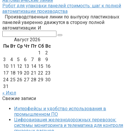
Автоматические линии
Робот для упаковки панелей стоимость: шаг к полной
автоматизации производства
Производственные линии по выпуску пластиковых
панелей уверенно движутся в сторону полной
автоматизации. И
Поиск:
Август 2026
Пн
Вт
Ср
Чт
Пт
Сб
Вс
1
2
3
4
5
6
7
8
9
10
11
12
13
14
15
16
17
18
19
20
21
22
23
24
25
26
27
28
29
30
31
« Июл
Свежие записи
Интерфейсы и удобство использования в
промышленном ПО
Цифровизация железнодорожных перевозок:
системы мониторинга и телематика для контроля
грузовых вагонов