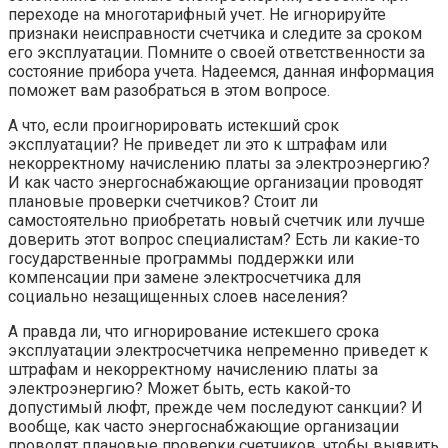
переходе на многотарифный учет. Не игнорируйте
признаки неисправности счетчика и следите за сроком
его эксплуатации. Помните о своей ответственности за
состояние прибора учета. Надеемся, данная информация
поможет вам разобраться в этом вопросе.
А что, если проигнорировать истекший срок
эксплуатации? Не приведет ли это к штрафам или
некорректному начислению платы за электроэнергию?
И как часто энергоснабжающие организации проводят
плановые проверки счетчиков? Стоит ли
самостоятельно приобретать новый счетчик или лучше
доверить этот вопрос специалистам? Есть ли какие-то
государственные программы поддержки или
компенсации при замене электросчетчика для
социально незащищенных слоев населения?
А правда ли, что игнорирование истекшего срока
эксплуатации электросчетчика непременно приведет к
штрафам и некорректному начислению платы за
электроэнергию? Может быть, есть какой-то
допустимый люфт, прежде чем последуют санкции? И
вообще, как часто энергоснабжающие организации
проводят плановые проверки счетчиков, чтобы выявить