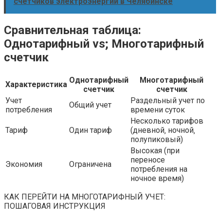
счетчиков электроэнергии в Челябинске
Сравнительная таблица:
Однотарифный vs; Многотарифный
счетчик
Однотарифный
Многотарифный
Характеристика
счетчик
счетчик
Учет
Раздельный учет по
Общий учет
потребления
времени суток
Несколько тарифов
Тариф
Один тариф
(дневной‚ ночной‚
полупиковый)
Высокая (при
переносе
Экономия
Ограничена
потребления на
ночное время)
КАК ПЕРЕЙТИ НА МНОГОТАРИФНЫЙ УЧЕТ:
ПОШАГОВАЯ ИНСТРУКЦИЯ