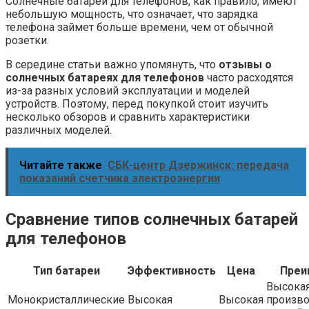
Солнечные батареи для телефонов, как правило, имеют
небольшую мощность, что означает, что зарядка
телефона займет больше времени, чем от обычной
розетки.
В середине статьи важно упомянуть, что
отзывы о
солнечных батареях для телефонов
часто расходятся
из-за разных условий эксплуатации и моделей
устройств. Поэтому, перед покупкой стоит изучить
несколько обзоров и сравнить характеристики
различных моделей.
Читайте также
СБК-центр Дзержинск: передача
показаний счетчика электроэнергии
Сравнение типов солнечных батарей
для телефонов
Тип батареи
Эффективность
Цена
Преи
Высока
Монокристаллические
Высокая
Высокая
произво