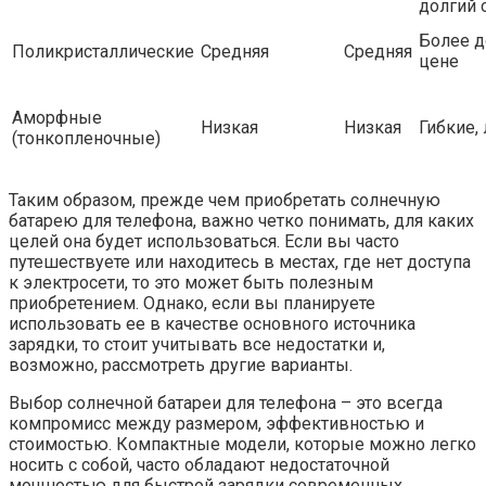
долгий 
Более д
Поликристаллические
Средняя
Средняя
цене
Аморфные
Низкая
Низкая
Гибкие,
(тонкопленочные)
Таким образом, прежде чем приобретать солнечную
батарею для телефона, важно четко понимать, для каких
целей она будет использоваться. Если вы часто
путешествуете или находитесь в местах, где нет доступа
к электросети, то это может быть полезным
приобретением. Однако, если вы планируете
использовать ее в качестве основного источника
зарядки, то стоит учитывать все недостатки и,
возможно, рассмотреть другие варианты.
Выбор солнечной батареи для телефона – это всегда
компромисс между размером, эффективностью и
стоимостью. Компактные модели, которые можно легко
носить с собой, часто обладают недостаточной
мощностью для быстрой зарядки современных