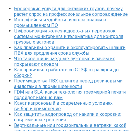
Брокерские услуги для китайских грузов: почему
растёт спрос на профессиональное сопровождение
Интерфейсы и удобство использования в
промышленном ПО
Цифровизация железнодорожных перевозок:
системы мониторинга и телематика для контроля
грузовых вагонов
Как правильно хранить и эксплуатировать шланги
ПВХ для продления срока службы
Что такое шины медные луженые и зачем их
покрывают оловом
Как правильно работать со СТЭФ от раскроя до
сборки?
Преимущества ПВХ шлангов перед резиновыми
аналогами в промышленности
FDM или SLA: какая технология трёхмерной печати
подойдёт именно вам
Канат капроновый в современных условиях:
выбор и применение
Как защитить водопровод от накипи и коррозии:
современные решения
Вертикальные или горизонтальные ветряки: какой
тип выгоднее выбирать в частном секторе и малом