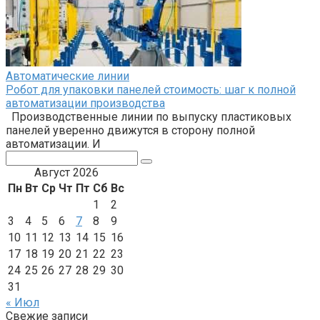
Автоматические линии
Робот для упаковки панелей стоимость: шаг к полной
автоматизации производства
Производственные линии по выпуску пластиковых
панелей уверенно движутся в сторону полной
автоматизации. И
Поиск:
Август 2026
Пн
Вт
Ср
Чт
Пт
Сб
Вс
1
2
3
4
5
6
7
8
9
10
11
12
13
14
15
16
17
18
19
20
21
22
23
24
25
26
27
28
29
30
31
« Июл
Свежие записи