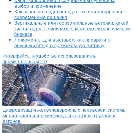
Канат капроновый в современных условиях:
выбор и применение
Как защитить водопровод от накипи и коррозии:
современные решения
Вертикальные или горизонтальные ветряки: какой
тип выгоднее выбирать в частном секторе и малом
бизнесе
Ложементы для выставок: как превратить
обычный стенд в премиальную витрину
Интерфейсы и удобство использования в
промышленном ПО
Цифровизация железнодорожных перевозок: системы
мониторинга и телематика для контроля грузовых
вагонов