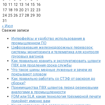
10
11
12
13
14
15
16
17
18
19
20
21
22
23
24
25
26
27
28
29
30
31
« Июл
Свежие записи
Интерфейсы и удобство использования в
промышленном ПО
Цифровизация железнодорожных перевозок:
системы мониторинга и телематика для контроля
грузовых вагонов
Как правильно хранить и эксплуатировать шланги
ПВХ для продления срока службы
Что такое шины медные луженые и зачем их
покрывают оловом
Как правильно работать со СТЭФ от раскроя до
сборки?
Преимущества ПВХ шлангов перед резиновыми
аналогами в промышленности
FDM или SLA: какая технология трёхмерной печати
подойдёт именно вам