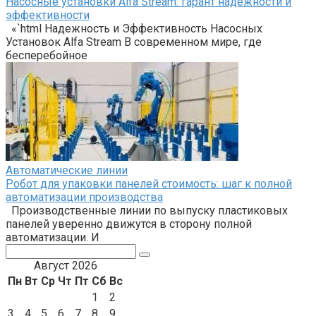
Насосные установки Alfa Stream: гарант надежности и
эффективности
«`html Надежность и Эффективность Насосных
Установок Alfa Stream В современном мире, где
бесперебойное
Автоматические линии
Робот для упаковки панелей стоимость: шаг к полной
автоматизации производства
Производственные линии по выпуску пластиковых
панелей уверенно движутся в сторону полной
автоматизации. И
Поиск:
Август 2026
Пн
Вт
Ср
Чт
Пт
Сб
Вс
1
2
3
4
5
6
7
8
9