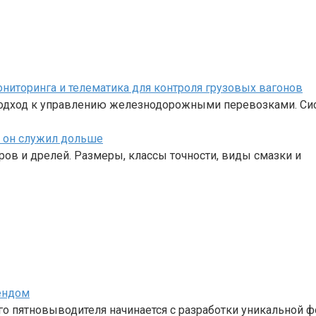
иторинга и телематика для контроля грузовых вагонов
одход к управлению железнодорожными перевозками. Си
ы он служил дольше
ов и дрелей. Размеры, классы точности, виды смазки и
ендом
 пятновыводителя начинается с разработки уникальной ф