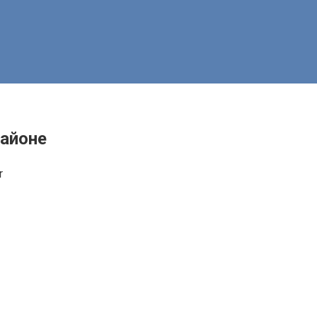
айоне
r