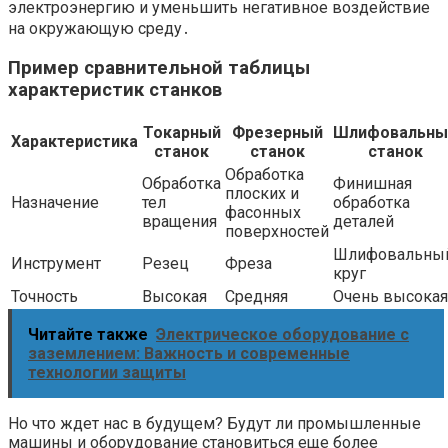
электроэнергию и уменьшить негативное воздействие
на окружающую среду․
Пример сравнительной таблицы
характеристик станков
Токарный
Фрезерный
Шлифовальны
Характеристика
станок
станок
станок
Обработка
Обработка
Финишная
плоских и
Назначение
тел
обработка
фасонных
вращения
деталей
поверхностей
Шлифовальны
Инструмент
Резец
Фреза
круг
Точность
Высокая
Средняя
Очень высокая
Читайте также
Электрическое оборудование с
заземлением: Важность и современные
технологии защиты
Но что ждет нас в будущем? Будут ли промышленные
машины и оборудование становиться еще более