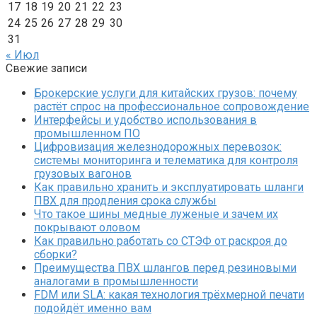
17
18
19
20
21
22
23
24
25
26
27
28
29
30
31
« Июл
Свежие записи
Брокерские услуги для китайских грузов: почему
растёт спрос на профессиональное сопровождение
Интерфейсы и удобство использования в
промышленном ПО
Цифровизация железнодорожных перевозок:
системы мониторинга и телематика для контроля
грузовых вагонов
Как правильно хранить и эксплуатировать шланги
ПВХ для продления срока службы
Что такое шины медные луженые и зачем их
покрывают оловом
Как правильно работать со СТЭФ от раскроя до
сборки?
Преимущества ПВХ шлангов перед резиновыми
аналогами в промышленности
FDM или SLA: какая технология трёхмерной печати
подойдёт именно вам