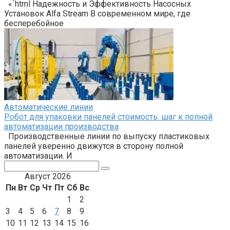
«`html Надежность и Эффективность Насосных
Установок Alfa Stream В современном мире, где
бесперебойное
Автоматические линии
Робот для упаковки панелей стоимость: шаг к полной
автоматизации производства
Производственные линии по выпуску пластиковых
панелей уверенно движутся в сторону полной
автоматизации. И
Поиск:
Август 2026
Пн
Вт
Ср
Чт
Пт
Сб
Вс
1
2
3
4
5
6
7
8
9
10
11
12
13
14
15
16