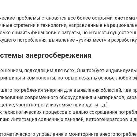
ические проблемы становятся все более острыми,
система
ные стратегии и технологии, направленные на рациональн
олько снизить финансовые затраты, но и внести существе
екущего потребления, выявление «узких мест» и разработ
истемы энергосбережения
ешением, подходящим для всех. Она требует индивидуаль
 принципы и компоненты, которые лежат в основе любой 
щего потребления энергии для выявления областей, где п
ьзование современного оборудования и материалов, ха
ение, частотно-регулируемые приводы и т.д.).
технологических процессов с целью сокращения потребле
гии:
Интеграция солнечных панелей, ветрогенераторов и д
томатического управления и мониторинга энергопотребле