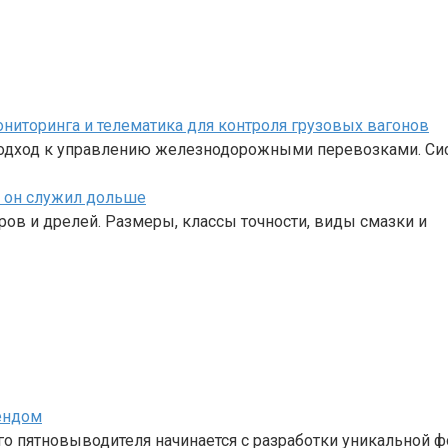
иторинга и телематика для контроля грузовых вагонов
одход к управлению железнодорожными перевозками. Си
ы он служил дольше
ов и дрелей. Размеры, классы точности, виды смазки и
ендом
 пятновыводителя начинается с разработки уникальной ф