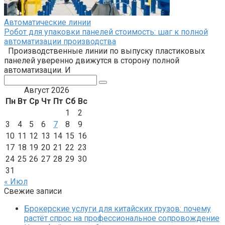
Автоматические линии
Робот для упаковки панелей стоимость: шаг к полной
автоматизации производства
Производственные линии по выпуску пластиковых
панелей уверенно движутся в сторону полной
автоматизации. И
Поиск:
Август 2026
Пн
Вт
Ср
Чт
Пт
Сб
Вс
1
2
3
4
5
6
7
8
9
10
11
12
13
14
15
16
17
18
19
20
21
22
23
24
25
26
27
28
29
30
31
« Июл
Свежие записи
Брокерские услуги для китайских грузов: почему
растёт спрос на профессиональное сопровождение