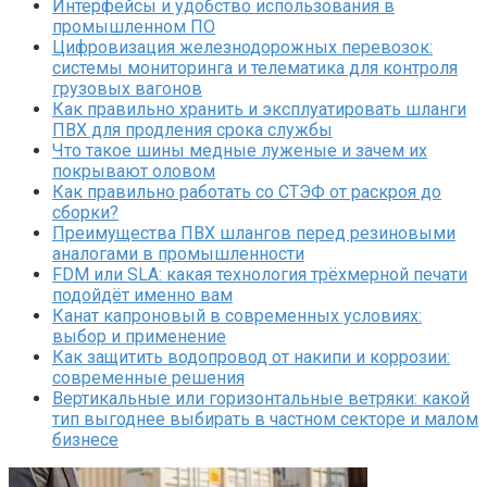
Интерфейсы и удобство использования в
промышленном ПО
Цифровизация железнодорожных перевозок:
системы мониторинга и телематика для контроля
грузовых вагонов
Как правильно хранить и эксплуатировать шланги
ПВХ для продления срока службы
Что такое шины медные луженые и зачем их
покрывают оловом
Как правильно работать со СТЭФ от раскроя до
сборки?
Преимущества ПВХ шлангов перед резиновыми
аналогами в промышленности
FDM или SLA: какая технология трёхмерной печати
подойдёт именно вам
Канат капроновый в современных условиях:
выбор и применение
Как защитить водопровод от накипи и коррозии:
современные решения
Вертикальные или горизонтальные ветряки: какой
тип выгоднее выбирать в частном секторе и малом
бизнесе