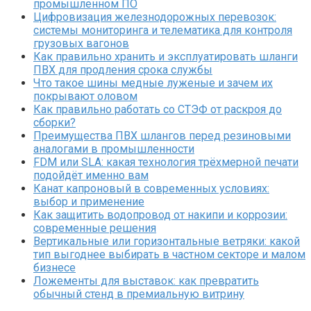
промышленном ПО
Цифровизация железнодорожных перевозок:
системы мониторинга и телематика для контроля
грузовых вагонов
Как правильно хранить и эксплуатировать шланги
ПВХ для продления срока службы
Что такое шины медные луженые и зачем их
покрывают оловом
Как правильно работать со СТЭФ от раскроя до
сборки?
Преимущества ПВХ шлангов перед резиновыми
аналогами в промышленности
FDM или SLA: какая технология трёхмерной печати
подойдёт именно вам
Канат капроновый в современных условиях:
выбор и применение
Как защитить водопровод от накипи и коррозии:
современные решения
Вертикальные или горизонтальные ветряки: какой
тип выгоднее выбирать в частном секторе и малом
бизнесе
Ложементы для выставок: как превратить
обычный стенд в премиальную витрину