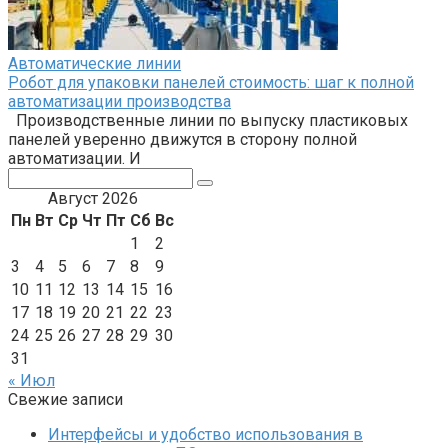
Автоматические линии
Робот для упаковки панелей стоимость: шаг к полной
автоматизации производства
Производственные линии по выпуску пластиковых
панелей уверенно движутся в сторону полной
автоматизации. И
Поиск:
Август 2026
Пн
Вт
Ср
Чт
Пт
Сб
Вс
1
2
3
4
5
6
7
8
9
10
11
12
13
14
15
16
17
18
19
20
21
22
23
24
25
26
27
28
29
30
31
« Июл
Свежие записи
Интерфейсы и удобство использования в