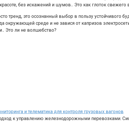
красоте, без искажений и шумов․ Это как глоток свежего 
осто тренд, это осознанный выбор в пользу устойчивого б
 окружающей среде и не завися от капризов электросети․ 
ни․ Это ли не волшебство?
иторинга и телематика для контроля грузовых вагонов
одход к управлению железнодорожными перевозками. Си