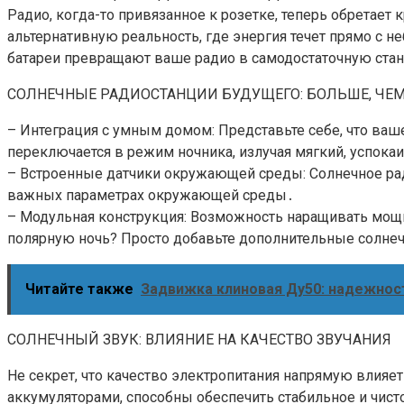
Радио, когда-то привязанное к розетке, теперь обретает
альтернативную реальность, где энергия течет прямо с 
батареи превращают ваше радио в самодостаточную ста
СОЛНЕЧНЫЕ РАДИОСТАНЦИИ БУДУЩЕГО: БОЛЬШЕ, ЧЕ
– Интеграция с умным домом: Представьте себе, что ваше
переключается в режим ночника, излучая мягкий, успок
– Встроенные датчики окружающей среды: Солнечное ради
важных параметрах окружающей среды․
– Модульная конструкция: Возможность наращивать мощно
полярную ночь? Просто добавьте дополнительные солне
Читайте также
Задвижка клиновая Ду50: надежнос
СОЛНЕЧНЫЙ ЗВУК: ВЛИЯНИЕ НА КАЧЕСТВО ЗВУЧАНИЯ
Не секрет, что качество электропитания напрямую влияе
аккумуляторами, способны обеспечить стабильное и чист