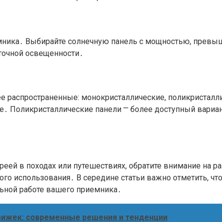
ника․ Выбирайте солнечную панель с мощностью, превыш
аточной освещенности․
ее распространенные: монокристаллические, поликристал
 Поликристаллические панели ⎻ более доступный вариант,
ареей в походах или путешествиях, обратите внимание на 
ого использования․ В середине статьи важно отметить, ч
льной работе вашего приемника․
движек: современные решения и тенденции