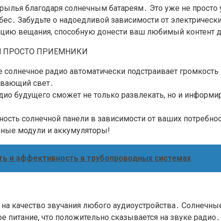
 крылья благодаря солнечным батареям․ Это уже не просто 
небес․ Забудьте о надоедливой зависимости от электричес
нцию вещания, способную донести ваш любимый контент 
М ПРОСТО ПРИЕМНИКИ
 солнечное радио автоматически подстраивает громкость в
аивающий свет․
о будущего сможет не только развлекать, но и информиро
сть солнечной панели в зависимости от ваших потребнос
чные модули и аккумуляторы!
ть и эффективность в трубопроводных системах
т на качество звучания любого аудиоустройства․ Солнечны
ое питание, что положительно сказывается на звуке радио