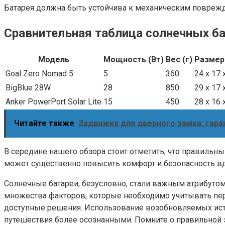
Батарея должна быть устойчива к механическим повреж
Сравнительная таблица солнечных ба
Модель
Мощность (Вт)
Вес (г)
Размер
Goal Zero Nomad 5
5
360
24 x 17 
BigBlue 28W
28
850
29 x 17 
Anker PowerPort Solar Lite
15
450
28 x 16 
Читайте также
Задвижка для дверного замка: гар
В середине нашего обзора стоит отметить, что правильн
может существенно повысить комфорт и безопасность вд
Солнечные батареи, безусловно, стали важным атрибутом
множества факторов, которые необходимо учитывать пер
доступные решения. Использование возобновляемых исто
путешествия более осознанными. Помните о правильной э