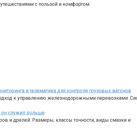
утешествиями с пользой и комфортом.
иторинга и телематика для контроля грузовых вагонов
одход к управлению железнодорожными перевозками. Си
ы он служил дольше
ов и дрелей. Размеры, классы точности, виды смазки и