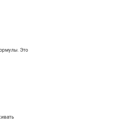
ормулы. Это
живать