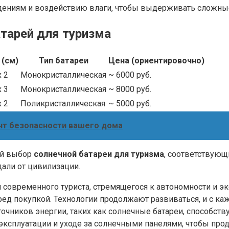
дениям и воздействию влаги, чтобы выдерживать сложны
тарей для туризма
 (см)
Тип батареи
Цена (ориентировочно)
x 2
Монокристаллическая
~ 6000 руб.
x 3
Монокристаллическая
~ 8000 руб.
x 2
Поликристаллическая
~ 5000 руб.
ант безопасности вашего дома
ый выбор
солнечной батареи для туризма
, соответствующ
али от цивилизации.
 современного туриста, стремящегося к автономности и э
ед покупкой. Технологии продолжают развиваться, и с к
чников энергии, таких как солнечные батареи, способст
ксплуатации и уходе за солнечными панелями, чтобы прод