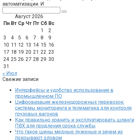
автоматизации. И
Поиск:
Август 2026
Пн
Вт
Ср
Чт
Пт
Сб
Вс
1
2
3
4
5
6
7
8
9
10
11
12
13
14
15
16
17
18
19
20
21
22
23
24
25
26
27
28
29
30
31
« Июл
Свежие записи
Интерфейсы и удобство использования в
промышленном ПО
Цифровизация железнодорожных перевозок:
системы мониторинга и телематика для контроля
грузовых вагонов
Как правильно хранить и эксплуатировать шланги
ПВХ для продления срока службы
Что такое шины медные луженые и зачем их
покрывают оловом