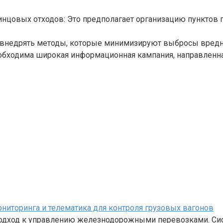
нцовых отходов: Это предполагает организацию пунктов п
о внедрять методы, которые минимизируют выбросы вредн
еобходима широкая информационная кампания, направленн
иторинга и телематика для контроля грузовых вагонов
одход к управлению железнодорожными перевозками. Си