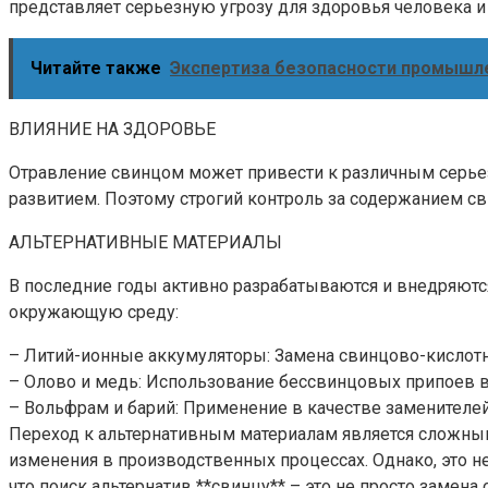
представляет серьезную угрозу для здоровья человека и
Читайте также
Экспертиза безопасности промышл
ВЛИЯНИЕ НА ЗДОРОВЬЕ
Отравление свинцом может привести к различным серьез
развитием. Поэтому строгий контроль за содержанием св
АЛЬТЕРНАТИВНЫЕ МАТЕРИАЛЫ
В последние годы активно разрабатываются и внедряютс
окружающую среду:
– Литий-ионные аккумуляторы: Замена свинцово-кислотн
– Олово и медь: Использование бессвинцовых припоев в
– Вольфрам и барий: Применение в качестве заменителей
Переход к альтернативным материалам является сложным
изменения в производственных процессах. Однако, это н
что поиск альтернатив **свинцу** – это не просто замен