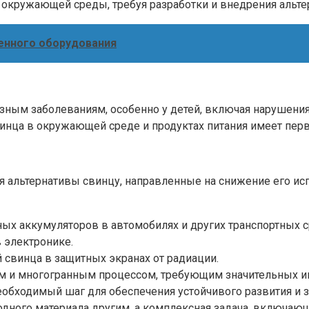
 окружающей среды, требуя разработки и внедрения альте
енного оборудования
ным заболеваниям, особенно у детей, включая нарушения
инца в окружающей среде и продуктах питания имеет перв
я альтернативы свинцу, направленные на снижение его и
ых аккумуляторов в автомобилях и других транспортных с
 электронике.
 свинца в защитных экранах от радиации.
 и многогранным процессом, требующим значительных инв
еобходимый шаг для обеспечения устойчивого развития и
а одного материала другим, а комплексная задача, включа