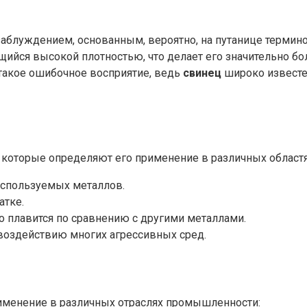
заблуждением, основанным, вероятно, на путанице термино
щийся высокой плотностью, что делает его значительно бо
 такое ошибочное восприятие, ведь
свинец
широко известе
 которые определяют его применение в различных областя
используемых металлов.
атке.
о плавится по сравнению с другими металлами.
воздействию многих агрессивных сред.
именение в различных отраслях промышленности: