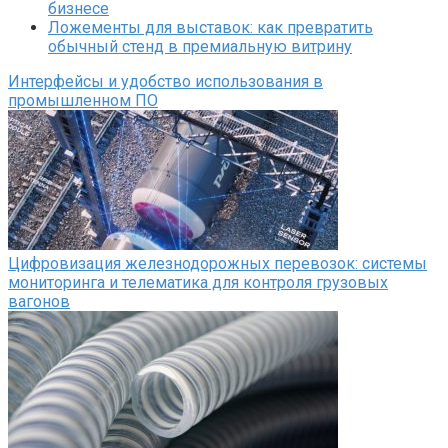
бизнесе
Ложементы для выставок: как превратить
обычный стенд в премиальную витрину
Интерфейсы и удобство использования в
промышленном ПО
Цифровизация железнодорожных перевозок: системы
мониторинга и телематика для контроля грузовых
вагонов