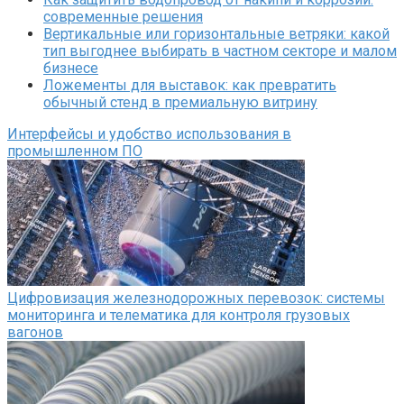
современные решения
Вертикальные или горизонтальные ветряки: какой
тип выгоднее выбирать в частном секторе и малом
бизнесе
Ложементы для выставок: как превратить
обычный стенд в премиальную витрину
Интерфейсы и удобство использования в
промышленном ПО
Цифровизация железнодорожных перевозок: системы
мониторинга и телематика для контроля грузовых
вагонов