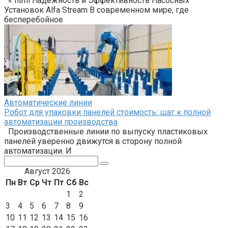
«`html Надежность и Эффективность Насосных
Установок Alfa Stream В современном мире, где
бесперебойное
Автоматические линии
Робот для упаковки панелей стоимость: шаг к полной
автоматизации производства
Производственные линии по выпуску пластиковых
панелей уверенно движутся в сторону полной
автоматизации. И
Поиск:
Август 2026
Пн
Вт
Ср
Чт
Пт
Сб
Вс
1
2
3
4
5
6
7
8
9
10
11
12
13
14
15
16