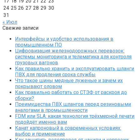
17
18
19
20
21
22
23
24
25
26
27
28
29
30
31
« Июл
Свежие записи
Интерфейсы и удобство использования в
промышленном ПО
Цифровизация железнодорожных перевозок:
системы мониторинга и телематика для контроля
грузовых вагонов
Как правильно хранить и эксплуатировать шланги
ПВХ для продления срока службы
Что такое шины медные луженые и зачем их
покрывают оловом
Как правильно работать со СТЭФ от раскроя до
сборки?
Преимущества ПВХ шлангов перед резиновыми
аналогами в промышленности
FDM или SLA: какая технология трёхмерной печати
подойдёт именно вам
Канат капроновый в современных условиях:
выбор и применение
Как защитить водопровод от накипи и коррозии: