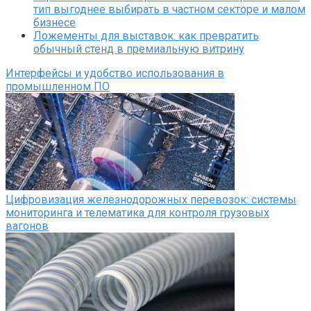
тип выгоднее выбирать в частном секторе и малом
бизнесе
Ложементы для выставок: как превратить
обычный стенд в премиальную витрину
Интерфейсы и удобство использования в
промышленном ПО
Цифровизация железнодорожных перевозок: системы
мониторинга и телематика для контроля грузовых
вагонов