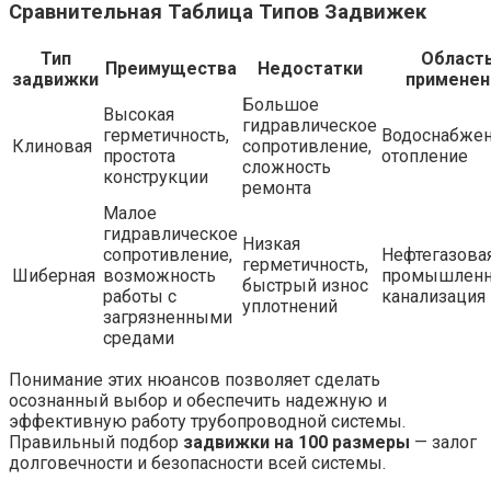
Сравнительная Таблица Типов Задвижек
Тип
Област
Преимущества
Недостатки
задвижки
применен
Большое
Высокая
гидравлическое
герметичность,
Водоснабжен
Клиновая
сопротивление,
простота
отопление
сложность
конструкции
ремонта
Малое
гидравлическое
Низкая
сопротивление,
Нефтегазова
герметичность,
Шиберная
возможность
промышленн
быстрый износ
работы с
канализация
уплотнений
загрязненными
средами
Понимание этих нюансов позволяет сделать
осознанный выбор и обеспечить надежную и
эффективную работу трубопроводной системы.
Правильный подбор
задвижки на 100 размеры
— залог
долговечности и безопасности всей системы.