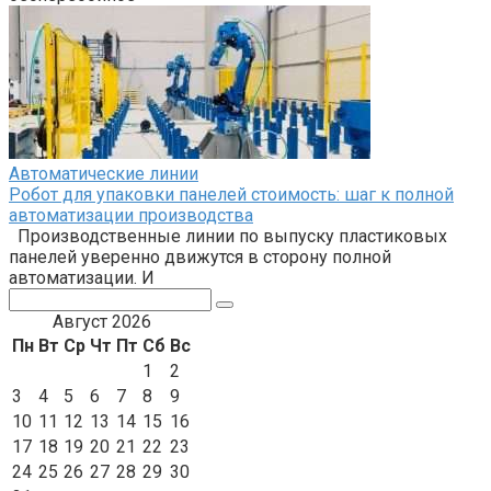
Автоматические линии
Робот для упаковки панелей стоимость: шаг к полной
автоматизации производства
Производственные линии по выпуску пластиковых
панелей уверенно движутся в сторону полной
автоматизации. И
Поиск:
Август 2026
Пн
Вт
Ср
Чт
Пт
Сб
Вс
1
2
3
4
5
6
7
8
9
10
11
12
13
14
15
16
17
18
19
20
21
22
23
24
25
26
27
28
29
30