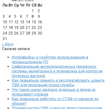
Пн
Вт
Ср
Чт
Пт
Сб
Вс
1
2
3
4
5
6
7
8
9
10
11
12
13
14
15
16
17
18
19
20
21
22
23
24
25
26
27
28
29
30
31
« Июл
Свежие записи
Интерфейсы и удобство использования в
промышленном ПО
Цифровизация железнодорожных перевозок:
системы мониторинга и телематика для контроля
грузовых вагонов
Как правильно хранить и эксплуатировать шланги
ПВХ для продления срока службы
Что такое шины медные луженые и зачем их
покрывают оловом
Как правильно работать со СТЭФ от раскроя до
сборки?
Преимущества ПВХ шлангов перед резиновыми