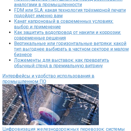
аналогами в промышленности
FDM или SLA: какая технология трёхмерной печати
подойдёт именно вам
Канат капроновый в современных условиях:
выбор и применение
Как защитить водопровод от накипи и коррозии:
современные решения
Вертикальные или горизонтальные ветряки: какой
тип выгоднее выбирать в частном секторе и малом
бизнесе
Ложементы для выставок: как превратить
обычный стенд в премиальную витрину
Интерфейсы и удобство использования в
промышленном ПО
Цифровизация железнодорожных перевозок: системы