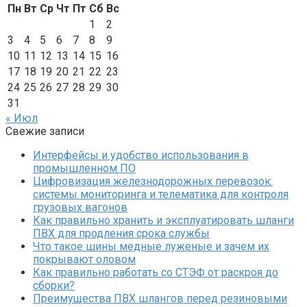
Пн
Вт
Ср
Чт
Пт
Сб
Вс
1
2
3
4
5
6
7
8
9
10
11
12
13
14
15
16
17
18
19
20
21
22
23
24
25
26
27
28
29
30
31
« Июл
Свежие записи
Интерфейсы и удобство использования в
промышленном ПО
Цифровизация железнодорожных перевозок:
системы мониторинга и телематика для контроля
грузовых вагонов
Как правильно хранить и эксплуатировать шланги
ПВХ для продления срока службы
Что такое шины медные луженые и зачем их
покрывают оловом
Как правильно работать со СТЭФ от раскроя до
сборки?
Преимущества ПВХ шлангов перед резиновыми