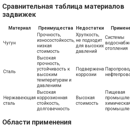
Сравнительная таблица материалов
задвижек
Материал
Преимущества
Недостатки
Примен
Прочность,
Хрупкость,
Системы
износостойкость,
не подходит
Чугун
водоснабж
низкая
для высоких
отопления
стоимость
давлений
Высокая
прочность,
устойчивость к
Подвержена
Паропрово
Сталь
высоким
коррозии
нефтепров
температурам и
давлениям
Высокая
Пищевая
Нержавеющая
коррозионная
Высокая
промышлен
сталь
стойкость,
стоимость
химическа
долговечность
промышле
Области применения