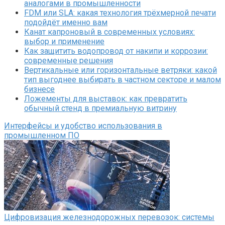
аналогами в промышленности
FDM или SLA: какая технология трёхмерной печати
подойдёт именно вам
Канат капроновый в современных условиях:
выбор и применение
Как защитить водопровод от накипи и коррозии:
современные решения
Вертикальные или горизонтальные ветряки: какой
тип выгоднее выбирать в частном секторе и малом
бизнесе
Ложементы для выставок: как превратить
обычный стенд в премиальную витрину
Интерфейсы и удобство использования в
промышленном ПО
Цифровизация железнодорожных перевозок: системы