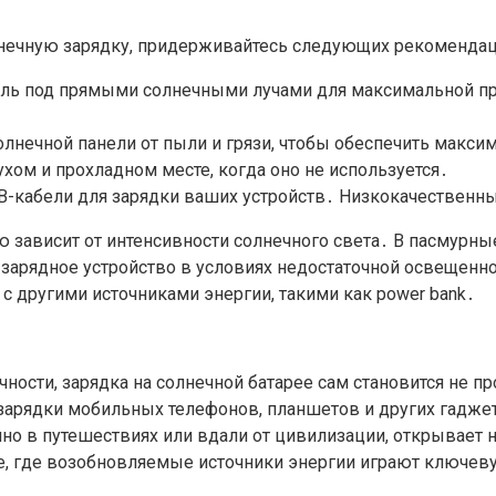
нечную зарядку, придерживайтесь следующих рекомендац
ль под прямыми солнечными лучами для максимальной про
солнечной панели от пыли и грязи, чтобы обеспечить макс
ухом и прохладном месте, когда оно не используется․
-кабели для зарядки ваших устройств․ Низкокачественны
 зависит от интенсивности солнечного света․ В пасмурны
 зарядное устройство в условиях недостаточной освещенн
с другими источниками энергии, такими как power bank․
чности, зарядка на солнечной батарее сам становится не 
зарядки мобильных телефонов, планшетов и других гаджет
нно в путешествиях или вдали от цивилизации, открывает
ее, где возобновляемые источники энергии играют ключев