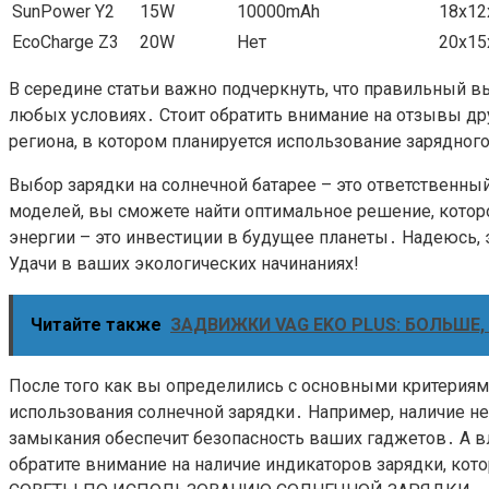
SunPower Y2
15W
10000mAh
18x12
EcoCharge Z3
20W
Нет
20x15
В середине статьи важно подчеркнуть, что правильный 
любых условиях․ Стоит обратить внимание на отзывы дру
региона, в котором планируется использование зарядного
Выбор зарядки на солнечной батарее – это ответственн
моделей, вы сможете найти оптимальное решение, котор
энергии – это инвестиции в будущее планеты․ Надеюсь,
Удачи в ваших экологических начинаниях!
Читайте также
ЗАДВИЖКИ VAG EKO PLUS: БОЛЬШЕ
После того как вы определились с основными критерия
использования солнечной зарядки․ Например, наличие не
замыкания обеспечит безопасность ваших гаджетов․ А в
обратите внимание на наличие индикаторов зарядки, кот