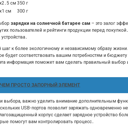
x2․5 см
350 г
x1 см
300 г
выбор
зарядки на солнечной батарее сам
– это залог эфф
гих пользователей и рейтинги продукции перед покупкой․
 устройства․
ый шаг к более экологичному и независимому образу жизн
ое будет соответствовать вашим потребностям и бюджету
 эта информация поможет вам сделать правильный выбор
, ЧЕМ ПРОСТО ЗАПОРНЫЙ ЭЛЕМЕНТ
ми выбора, важно уделить внимание дополнительным функ
скольких USB-портов позволит заряжать одновременно нес
лагозащищенный корпус сделает зарядное устройство бол
орые помогут вам контролировать процесс․