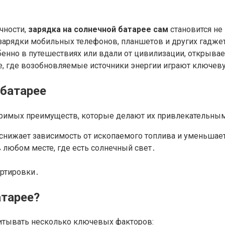
чности,
зарядка на солнечной батарее сам
становится не
зарядки мобильных телефонов, планшетов и других гаджет
обенно в путешествиях или вдали от цивилизации, открыва
ее, где возобновляемые источники энергии играют ключев
 батарее
римых преимуществ, которые делают их привлекательным
снижает зависимость от ископаемого топлива и уменьшае
 любом месте, где есть солнечный свет․
ортировки․
атарее?
читывать несколько ключевых факторов: