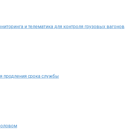
иторинга и телематика для контроля грузовых вагонов
ля продления срока службы
 оловом