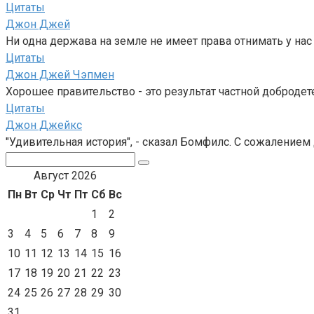
Цитаты
Джон Джей
Ни одна держава на земле не имеет права отнимать у нас
Цитаты
Джон Джей Чэпмен
Хорошее правительство - это результат частной добродет
Цитаты
Джон Джейкс
"Удивительная история", - сказал Бомфилс. С сожалением д
Поиск:
Август 2026
Пн
Вт
Ср
Чт
Пт
Сб
Вс
1
2
3
4
5
6
7
8
9
10
11
12
13
14
15
16
17
18
19
20
21
22
23
24
25
26
27
28
29
30
31