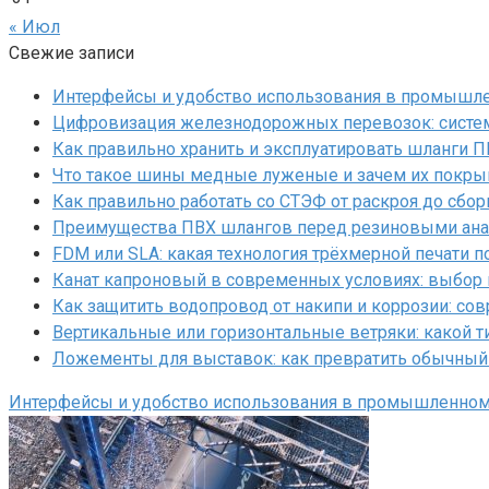
« Июл
Свежие записи
Интерфейсы и удобство использования в промышл
Цифровизация железнодорожных перевозок: систем
Как правильно хранить и эксплуатировать шланги 
Что такое шины медные луженые и зачем их покр
Как правильно работать со СТЭФ от раскроя до сбор
Преимущества ПВХ шлангов перед резиновыми ан
FDM или SLA: какая технология трёхмерной печати 
Канат капроновый в современных условиях: выбор
Как защитить водопровод от накипи и коррозии: с
Вертикальные или горизонтальные ветряки: какой т
Ложементы для выставок: как превратить обычный
Интерфейсы и удобство использования в промышленно