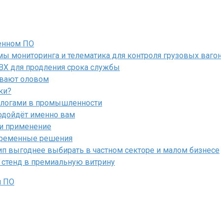
енном ПО
ы мониторинга и телематика для контроля грузовых ваго
ПВХ для продления срока службы
ывают оловом
ки?
алогами в промышленности
подойдёт именно вам
 и применение
овременные решения
ип выгоднее выбирать в частном секторе и малом бизнесе
 стенд в премиальную витрину
м ПО