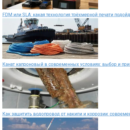
FDM или SLA: какая технология трёхмерной печати подой
Канат капроновый в современных условиях: выбор и пр
Как защитить водопровод от накипи и коррозии: соврем