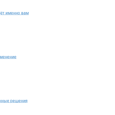
дёт именно вам
именение
енные решения