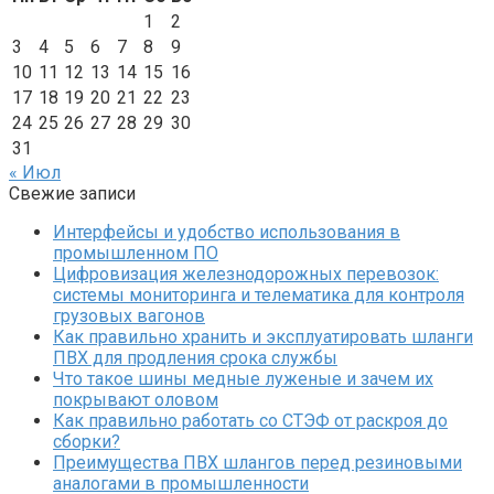
1
2
3
4
5
6
7
8
9
10
11
12
13
14
15
16
17
18
19
20
21
22
23
24
25
26
27
28
29
30
31
« Июл
Свежие записи
Интерфейсы и удобство использования в
промышленном ПО
Цифровизация железнодорожных перевозок:
системы мониторинга и телематика для контроля
грузовых вагонов
Как правильно хранить и эксплуатировать шланги
ПВХ для продления срока службы
Что такое шины медные луженые и зачем их
покрывают оловом
Как правильно работать со СТЭФ от раскроя до
сборки?
Преимущества ПВХ шлангов перед резиновыми
аналогами в промышленности