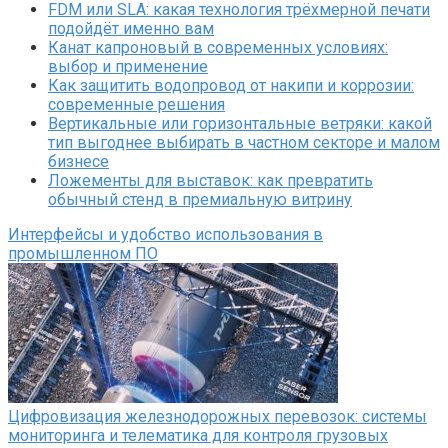
FDM или SLA: какая технология трёхмерной печати
подойдёт именно вам
Канат капроновый в современных условиях:
выбор и применение
Как защитить водопровод от накипи и коррозии:
современные решения
Вертикальные или горизонтальные ветряки: какой
тип выгоднее выбирать в частном секторе и малом
бизнесе
Ложементы для выставок: как превратить
обычный стенд в премиальную витрину
Интерфейсы и удобство использования в
промышленном ПО
Цифровизация железнодорожных перевозок: системы
мониторинга и телематика для контроля грузовых