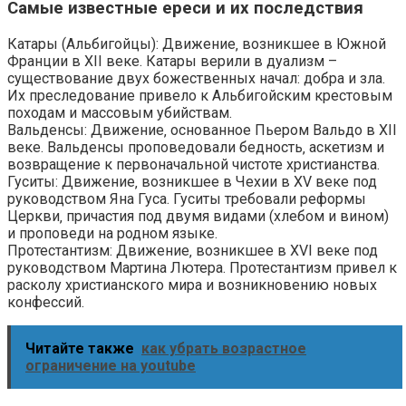
Самые известные ереси и их последствия
Катары (Альбигойцы): Движение‚ возникшее в Южной
Франции в XII веке. Катары верили в дуализм –
существование двух божественных начал: добра и зла.
Их преследование привело к Альбигойским крестовым
походам и массовым убийствам.
Вальденсы: Движение‚ основанное Пьером Вальдо в XII
веке. Вальденсы проповедовали бедность‚ аскетизм и
возвращение к первоначальной чистоте христианства.
Гуситы: Движение‚ возникшее в Чехии в XV веке под
руководством Яна Гуса. Гуситы требовали реформы
Церкви‚ причастия под двумя видами (хлебом и вином)
и проповеди на родном языке.
Протестантизм: Движение‚ возникшее в XVI веке под
руководством Мартина Лютера. Протестантизм привел к
расколу христианского мира и возникновению новых
конфессий.
Читайте также
как убрать возрастное
ограничение на youtube