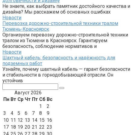
долговечности и дизайну
Не знаете, как выбрать памятник достойного качества и
дизайна? Мы расскажем об основных ошибках
Новости
Перевозка дорожно-строительной техники тралом
Тюмень-Красноярск
Организуем перевозку дорожно-строительной техники
тралом из Тюмени в Красноярск. Гарантируем
безопасность, соблюдение нормативов и
Новости
Шахтный кабель: безопасность и надёжность для
подземных работ
Узнайте, почему шахтный кабель — гарант безопасности
и стабильности в горнодобывающей отрасли. Он
устойчив
Поиск:
Август 2026
Пн
Вт
Ср
Чт
Пт
Сб
Вс
1
2
3
4
5
6
7
8
9
10
11
12
13
14
15
16
17
18
19
20
21
22
23
24
25
26
27
28
29
30