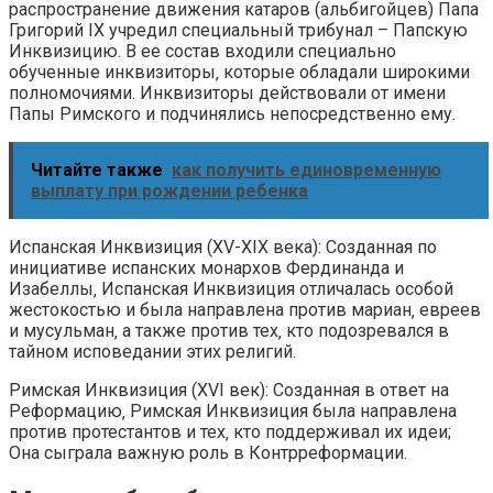
распространение движения катаров (альбигойцев) Папа
Григорий IX учредил специальный трибунал – Папскую
Инквизицию. В ее состав входили специально
обученные инквизиторы‚ которые обладали широкими
полномочиями. Инквизиторы действовали от имени
Папы Римского и подчинялись непосредственно ему.
Читайте также
как получить единовременную
выплату при рождении ребенка
Испанская Инквизиция (XV-XIX века): Созданная по
инициативе испанских монархов Фердинанда и
Изабеллы‚ Испанская Инквизиция отличалась особой
жестокостью и была направлена против мариан‚ евреев
и мусульман‚ а также против тех‚ кто подозревался в
тайном исповедании этих религий.
Римская Инквизиция (XVI век): Созданная в ответ на
Реформацию‚ Римская Инквизиция была направлена
против протестантов и тех‚ кто поддерживал их идеи;
Она сыграла важную роль в Контрреформации.