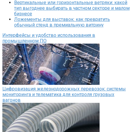
Вертикальные или горизонтальные ветряки: какой
тип выгоднее выбирать в частном секторе и малом
бизнесе
Ложементы для выставок: как превратить
обычный стенд в премиальную витрину
Интерфейсы и удобство использования в
промышленном ПО
Цифровизация железнодорожных перевозок: системы
мониторинга и телематика для контроля грузовых
вагонов