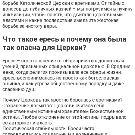
борьба Католической Церкви с еретиками. От тайных
доносов до публичных казней – мы погрузимся в пучину
инквизиции‚ чтобы понять‚ что двигало церковными
властями и какие последствия имела эта жестокая
борьба за чистоту веры.
Что такое ересь и почему она была
так опасна для Церкви?
Ересь – это отклонение от общепринятых догматов и
учений‚ признанных официальной церковью. В Средние
века‚ когда религия пронизывала все сферы жизни‚
ересь воспринималась не просто как богословская
ошибка‚ а как угроза общественному порядку и даже
спасению душ.
Почему Церковь так яростно боролась с еретиками?
Сохранение догматов: Церковь считала себя
единственным истинным хранителем Божественной
истины. Любое отклонение от этой истины подрывало
ее авторитет и власть.
Политическая стабильность: Ереси часто
сопровождались социальными волнениями и