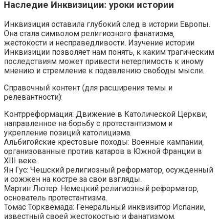
Наследие Инквизиции: уроки истории
Инквизиция оставила глубокий след в истории Европы.
Она стала символом религиозного фанатизма‚
жестокости и несправедливости. Изучение истории
Инквизиции позволяет нам понять‚ к каким трагическим
последствиям может привести нетерпимость к иному
мнению и стремление к подавлению свободы мысли.
Справочный контент (для расширения темы и
релевантности):
Контрреформация: Движение в Католической Церкви‚
направленное на борьбу с протестантизмом и
укрепление позиций католицизма.
Альбигойские крестовые походы: Военные кампании‚
организованные против катаров в Южной Франции в
XIII веке.
Ян Гус: Чешский религиозный реформатор‚ осужденный
и сожжен на костре за свои взгляды.
Мартин Лютер: Немецкий религиозный реформатор‚
основатель протестантизма.
Томас Торквемада: Генеральный инквизитор Испании‚
известный своей жестокостью и фанатизмом.