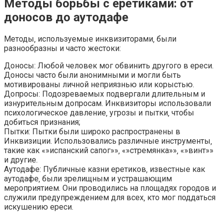
Методы борьбы с еретиками: от
доносов до аутодафе
Методы‚ используемые инквизиторами‚ были
разнообразны и часто жестоки:
Доносы: Любой человек мог обвинить другого в ереси.
Доносы часто были анонимными и могли быть
мотивированы личной неприязнью или корыстью.
Допросы: Подозреваемых подвергали длительным и
изнурительным допросам. Инквизиторы использовали
психологическое давление‚ угрозы и пытки‚ чтобы
добиться признания;
Пытки: Пытки были широко распространены в
Инквизиции. Использовались различные инструменты‚
такие как «»испанский сапог»»‚ «»стремянка»»‚ «»винт»»
и другие.
Аутодафе: Публичные казни еретиков‚ известные как
аутодафе‚ были зрелищным и устрашающим
мероприятием. Они проводились на площадях городов и
служили предупреждением для всех‚ кто мог поддаться
искушению ереси.