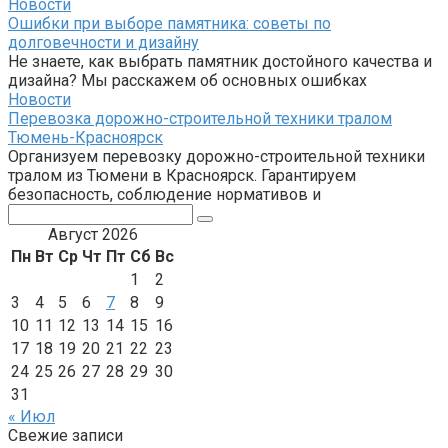
Новости
Ошибки при выборе памятника: советы по
долговечности и дизайну
Не знаете, как выбрать памятник достойного качества и
дизайна? Мы расскажем об основных ошибках
Новости
Перевозка дорожно-строительной техники тралом
Тюмень-Красноярск
Организуем перевозку дорожно-строительной техники
тралом из Тюмени в Красноярск. Гарантируем
безопасность, соблюдение нормативов и
Поиск:
Август 2026
Пн
Вт
Ср
Чт
Пт
Сб
Вс
1
2
3
4
5
6
7
8
9
10
11
12
13
14
15
16
17
18
19
20
21
22
23
24
25
26
27
28
29
30
31
« Июл
Свежие записи