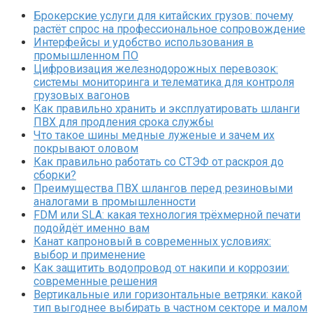
Брокерские услуги для китайских грузов: почему
растёт спрос на профессиональное сопровождение
Интерфейсы и удобство использования в
промышленном ПО
Цифровизация железнодорожных перевозок:
системы мониторинга и телематика для контроля
грузовых вагонов
Как правильно хранить и эксплуатировать шланги
ПВХ для продления срока службы
Что такое шины медные луженые и зачем их
покрывают оловом
Как правильно работать со СТЭФ от раскроя до
сборки?
Преимущества ПВХ шлангов перед резиновыми
аналогами в промышленности
FDM или SLA: какая технология трёхмерной печати
подойдёт именно вам
Канат капроновый в современных условиях:
выбор и применение
Как защитить водопровод от накипи и коррозии:
современные решения
Вертикальные или горизонтальные ветряки: какой
тип выгоднее выбирать в частном секторе и малом