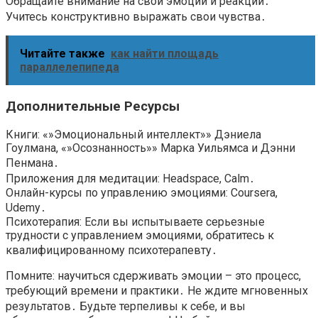
Обращайте внимание на свои эмоции и реакции․
Учитесь конструктивно выражать свои чувства․
Читайте также
как найти площадь
параллелепипеда
Дополнительные Ресурсы
Книги: «»Эмоциональный интеллект»» Дэниела
Гоулмана, «»Осознанность»» Марка Уильямса и Дэнни
Пенмана․
Приложения для медитации: Headspace, Calm․
Онлайн-курсы по управлению эмоциями: Coursera,
Udemy․
Психотерапия: Если вы испытываете серьезные
трудности с управлением эмоциями, обратитесь к
квалифицированному психотерапевту․
Помните: научиться сдерживать эмоции – это процесс,
требующий времени и практики․ Не ждите мгновенных
результатов․ Будьте терпеливы к себе, и вы