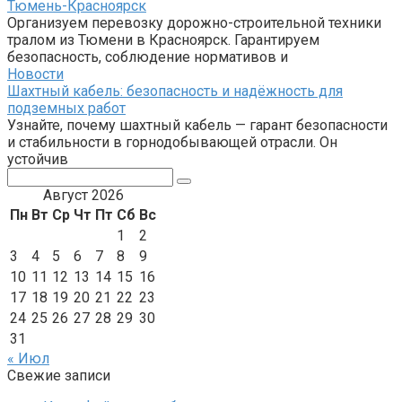
Тюмень-Красноярск
Организуем перевозку дорожно-строительной техники
тралом из Тюмени в Красноярск. Гарантируем
безопасность, соблюдение нормативов и
Новости
Шахтный кабель: безопасность и надёжность для
подземных работ
Узнайте, почему шахтный кабель — гарант безопасности
и стабильности в горнодобывающей отрасли. Он
устойчив
Поиск:
Август 2026
Пн
Вт
Ср
Чт
Пт
Сб
Вс
1
2
3
4
5
6
7
8
9
10
11
12
13
14
15
16
17
18
19
20
21
22
23
24
25
26
27
28
29
30
31
« Июл
Свежие записи