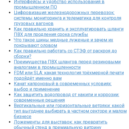
Интерфейсы и удобство использования в
промышленном ПО
Цифровизация железнодорожных перевозок:
системы мониторинга и телематика для контроля
грузовых вагонов
Как правильно хранить и эксплуатировать шланги
ПВХ для продления срока службы
Что такое шины медные луженые и зачем их
покрывают оловом
Как правильно работать со СТЭФ от раскроя до
сборки?
Преимущества ПВХ шлангов перед резиновыми
аналогами в промышленности
FDM или SLA: какая технология трёхмерной печати
подойдёт именно вам
Канат капроновый в современных условиях:
выбор и применение
Как защитить водопровод от накипи и коррозии:
современные решения
Вертикальные или горизонтальные ветряки: какой
тип выгоднее выбирать в частном секторе и малом
бизнесе
Ложементы для выставок: как превратить
обычный стенд в премиальную витрину