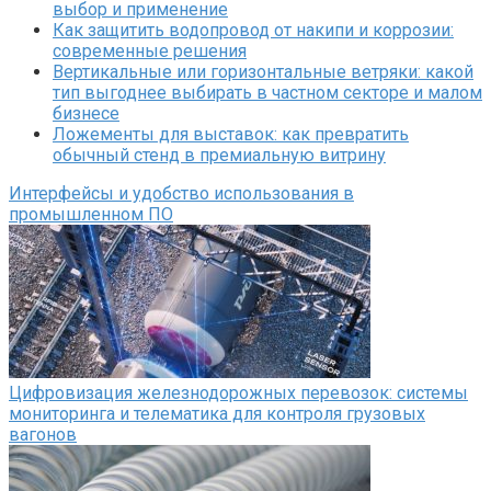
выбор и применение
Как защитить водопровод от накипи и коррозии:
современные решения
Вертикальные или горизонтальные ветряки: какой
тип выгоднее выбирать в частном секторе и малом
бизнесе
Ложементы для выставок: как превратить
обычный стенд в премиальную витрину
Интерфейсы и удобство использования в
промышленном ПО
Цифровизация железнодорожных перевозок: системы
мониторинга и телематика для контроля грузовых
вагонов