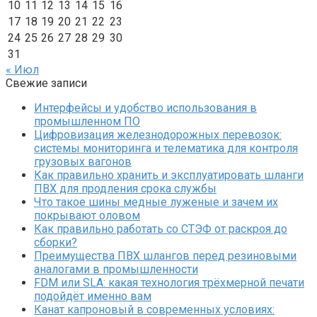
10
11
12
13
14
15
16
17
18
19
20
21
22
23
24
25
26
27
28
29
30
31
« Июл
Свежие записи
Интерфейсы и удобство использования в
промышленном ПО
Цифровизация железнодорожных перевозок:
системы мониторинга и телематика для контроля
грузовых вагонов
Как правильно хранить и эксплуатировать шланги
ПВХ для продления срока службы
Что такое шины медные луженые и зачем их
покрывают оловом
Как правильно работать со СТЭФ от раскроя до
сборки?
Преимущества ПВХ шлангов перед резиновыми
аналогами в промышленности
FDM или SLA: какая технология трёхмерной печати
подойдёт именно вам
Канат капроновый в современных условиях: