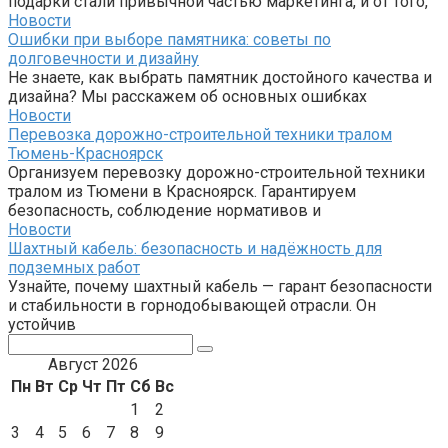
подарки стали привычной частью маркетинга, и от того,
Новости
Ошибки при выборе памятника: советы по
долговечности и дизайну
Не знаете, как выбрать памятник достойного качества и
дизайна? Мы расскажем об основных ошибках
Новости
Перевозка дорожно-строительной техники тралом
Тюмень-Красноярск
Организуем перевозку дорожно-строительной техники
тралом из Тюмени в Красноярск. Гарантируем
безопасность, соблюдение нормативов и
Новости
Шахтный кабель: безопасность и надёжность для
подземных работ
Узнайте, почему шахтный кабель — гарант безопасности
и стабильности в горнодобывающей отрасли. Он
устойчив
Поиск:
Август 2026
Пн
Вт
Ср
Чт
Пт
Сб
Вс
1
2
3
4
5
6
7
8
9