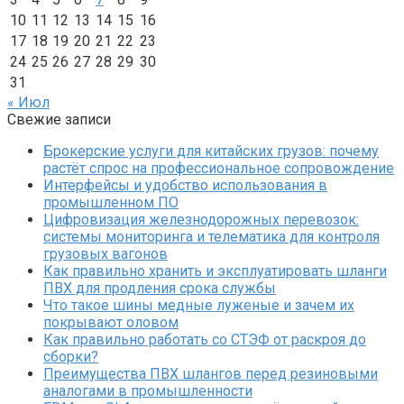
10
11
12
13
14
15
16
17
18
19
20
21
22
23
24
25
26
27
28
29
30
31
« Июл
Свежие записи
Брокерские услуги для китайских грузов: почему
растёт спрос на профессиональное сопровождение
Интерфейсы и удобство использования в
промышленном ПО
Цифровизация железнодорожных перевозок:
системы мониторинга и телематика для контроля
грузовых вагонов
Как правильно хранить и эксплуатировать шланги
ПВХ для продления срока службы
Что такое шины медные луженые и зачем их
покрывают оловом
Как правильно работать со СТЭФ от раскроя до
сборки?
Преимущества ПВХ шлангов перед резиновыми
аналогами в промышленности