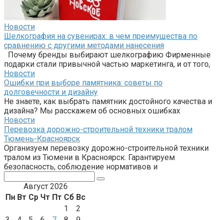
Новости
Шелкография на сувенирах: в чем преимущества по
сравнению с другими методами нанесения
Почему бренды выбирают шелкографию Фирменные
подарки стали привычной частью маркетинга, и от того,
Новости
Ошибки при выборе памятника: советы по
долговечности и дизайну
Не знаете, как выбрать памятник достойного качества и
дизайна? Мы расскажем об основных ошибках
Новости
Перевозка дорожно-строительной техники тралом
Тюмень-Красноярск
Организуем перевозку дорожно-строительной техники
тралом из Тюмени в Красноярск. Гарантируем
безопасность, соблюдение нормативов и
Поиск:
Август 2026
Пн
Вт
Ср
Чт
Пт
Сб
Вс
1
2
3
4
5
6
7
8
9