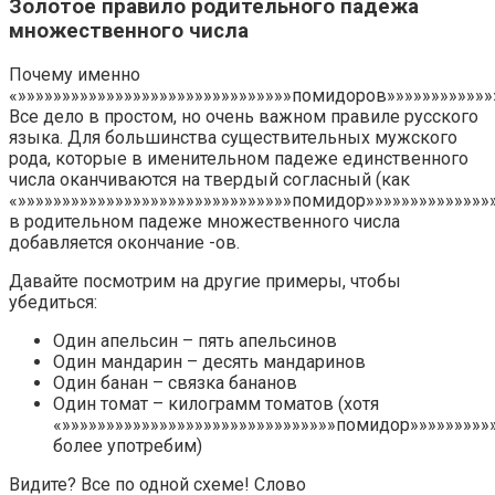
Золотое правило родительного падежа
множественного числа
Почему именно
«»»»»»»»»»»»»»»»»»»»»»»»»»»»»»»»помидоров»»»»»»»»»»»»
Все дело в простом, но очень важном правиле русского
языка. Для большинства существительных мужского
рода, которые в именительном падеже единственного
числа оканчиваются на твердый согласный (как
«»»»»»»»»»»»»»»»»»»»»»»»»»»»»»»»помидор»»»»»»»»»»»»»»»
в родительном падеже множественного числа
добавляется окончание -ов.
Давайте посмотрим на другие примеры, чтобы
убедиться:
Один апельсин – пять апельсинов
Один мандарин – десять мандаринов
Один банан – связка бананов
Один томат – килограмм томатов (хотя
«»»»»»»»»»»»»»»»»»»»»»»»»»»»»»»»помидор»»»»»»»»»»
более употребим)
Видите? Все по одной схеме! Слово