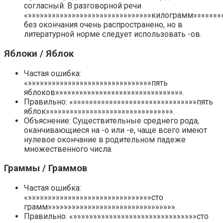
согласный. В разговорной речи
«»»»»»»»»»»»»»»»»»»»»»»»»»»»»»»»килограмм»»»»»»»
без окончания очень распространено, но в
литературной норме следует использовать -ов.
Яблоки / Яблок
Частая ошибка:
«»»»»»»»»»»»»»»»»»»»»»»»»»»»»»»»пять
яблоков»»»»»»»»»»»»»»»»»»»»»»»»»»»»»»»».
Правильно: «»»»»»»»»»»»»»»»»»»»»»»»»»»»»»»»пять
яблок»»»»»»»»»»»»»»»»»»»»»»»»»»»»»»»».
Объяснение: Существительные среднего рода,
оканчивающиеся на -о или -е, чаще всего имеют
нулевое окончание в родительном падеже
множественного числа.
Граммы / Граммов
Частая ошибка:
«»»»»»»»»»»»»»»»»»»»»»»»»»»»»»»»сто
грамм»»»»»»»»»»»»»»»»»»»»»»»»»»»»»»»».
Правильно: «»»»»»»»»»»»»»»»»»»»»»»»»»»»»»»»сто