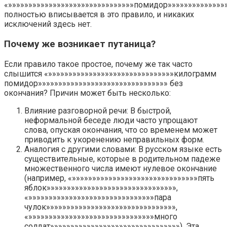
«»»»»»»»»»»»»»»»»»»»»»»»»»»»»»»»помидор»»»»»»»»»»»»»»
полностью вписывается в это правило, и никаких
исключений здесь нет.
Почему же возникает путаница?
Если правило такое простое, почему же так часто
слышится «»»»»»»»»»»»»»»»»»»»»»»»»»»»»»»»килограмм
помидор»»»»»»»»»»»»»»»»»»»»»»»»»»»»»»»» без
окончания? Причин может быть несколько:
Влияние разговорной речи: В быстрой,
неформальной беседе люди часто упрощают
слова, опуская окончания, что со временем может
приводить к укоренению неправильных форм.
Аналогия с другими словами: В русском языке есть
существительные, которые в родительном падеже
множественного числа имеют нулевое окончание
(например, «»»»»»»»»»»»»»»»»»»»»»»»»»»»»»»»пять
яблок»»»»»»»»»»»»»»»»»»»»»»»»»»»»»»»»,
«»»»»»»»»»»»»»»»»»»»»»»»»»»»»»»»пара
чулок»»»»»»»»»»»»»»»»»»»»»»»»»»»»»»»»,
«»»»»»»»»»»»»»»»»»»»»»»»»»»»»»»»много
солдат»»»»»»»»»»»»»»»»»»»»»»»»»»»»»»»»). Эта