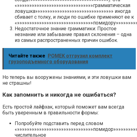
«»»»»»»»»»»»»»»»»»»»»»»»»»»»»»»»грамматическая
ловушка»»»»»»»»»»»»»»»»»»»»»»»»»»»»»»»» иногда
сбивает с толку, и люди по ошибке применяют ее к
«»»»»»»»»»»»»»»»»»»»»»»»»»»»»»»»помидору»»»»»»»»»
Недостаточное знание грамматики: Простое
незнание или забывание правил склонения – одна
из самых распространенных причин ошибок.
Читайте также
РОМЕК отгрузил комплект
грузоподъемного оборудования
Но теперь вы вооружены знаниями, и эти ловушки вам
не страшны!
Как запомнить и никогда не ошибаться?
Есть простой лайфхак, который поможет вам всегда
быть уверенным в правильности формы:
Попробуйте подставить перед словом
«»»»»»»»»»»»»»»»»»»»»»»»»»»»»»»»помидор»»»»»»»»»»
числительное