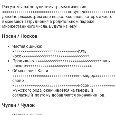
Раз уж мы затронули тему грамматических
«»»»»»»»»»»»»»»»»»»»»»»»»»»»»»»»ловушек»»»»»»»»»»»»»»»
давайте рассмотрим еще несколько слов, которые часто
вызывают затруднения в родительном падеже
множественного числа. Будьте начеку!
Носки / Носков
Частая ошибка:
«»»»»»»»»»»»»»»»»»»»»»»»»»»»»»»»пять
носок»»»»»»»»»»»»»»»»»»»»»»»»»»»»»»»».
Правильно: «»»»»»»»»»»»»»»»»»»»»»»»»»»»»»»»пять
носков»»»»»»»»»»»»»»»»»»»»»»»»»»»»»»»».
Объяснение: Как и
«»»»»»»»»»»»»»»»»»»»»»»»»»»»»»»»помидор»»»»»»»»»»
слово
«»»»»»»»»»»»»»»»»»»»»»»»»»»»»»»»носок»»»»»»»»»»»»
мужского рода, оканчивается на твердый
согласный, поэтому добавляется окончание -ов.
Чулки / Чулок