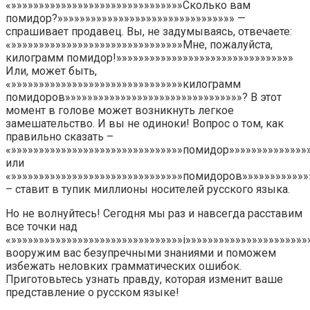
«»»»»»»»»»»»»»»»»»»»»»»»»»»»»»»»Сколько вам
помидор?»»»»»»»»»»»»»»»»»»»»»»»»»»»»»»»» —
спрашивает продавец. Вы, не задумываясь, отвечаете:
«»»»»»»»»»»»»»»»»»»»»»»»»»»»»»»»Мне, пожалуйста,
килограмм помидор!»»»»»»»»»»»»»»»»»»»»»»»»»»»»»»»»
Или, может быть,
«»»»»»»»»»»»»»»»»»»»»»»»»»»»»»»»килограмм
помидоров»»»»»»»»»»»»»»»»»»»»»»»»»»»»»»»»? В этот
момент в голове может возникнуть легкое
замешательство. И вы не одиноки! Вопрос о том, как
правильно сказать –
«»»»»»»»»»»»»»»»»»»»»»»»»»»»»»»»помидор»»»»»»»»»»»»»»
или
«»»»»»»»»»»»»»»»»»»»»»»»»»»»»»»»помидоров»»»»»»»»»»»»
– ставит в тупик миллионы носителей русского языка.
Но не волнуйтесь! Сегодня мы раз и навсегда расставим
все точки над
«»»»»»»»»»»»»»»»»»»»»»»»»»»»»»»»i»»»»»»»»»»»»»»»»»»»»»»
вооружим вас безупречными знаниями и поможем
избежать неловких грамматических ошибок.
Приготовьтесь узнать правду, которая изменит ваше
представление о русском языке!