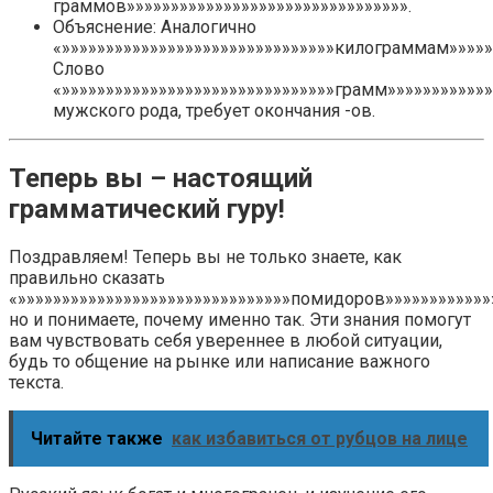
граммов»»»»»»»»»»»»»»»»»»»»»»»»»»»»»»»».
Объяснение: Аналогично
«»»»»»»»»»»»»»»»»»»»»»»»»»»»»»»»килограммам»»»»»»
Слово
«»»»»»»»»»»»»»»»»»»»»»»»»»»»»»»»грамм»»»»»»»»»»»»
мужского рода, требует окончания -ов.
Теперь вы – настоящий
грамматический гуру!
Поздравляем! Теперь вы не только знаете, как
правильно сказать
«»»»»»»»»»»»»»»»»»»»»»»»»»»»»»»»помидоров»»»»»»»»»»»»»
но и понимаете, почему именно так. Эти знания помогут
вам чувствовать себя увереннее в любой ситуации,
будь то общение на рынке или написание важного
текста.
Читайте также
как избавиться от рубцов на лице