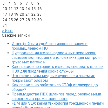
3
4
5
6
7
8
9
10
11
12
13
14
15
16
17
18
19
20
21
22
23
24
25
26
27
28
29
30
31
« Июл
Свежие записи
Интерфейсы и удобство использования в
промышленном ПО
Цифровизация железнодорожных перевозок:
системы мониторинга и телематика для контроля
грузовых вагонов
Как правильно хранить и эксплуатировать шланги
ПВХ для продления срока службы
Что такое шины медные луженые и зачем их
покрывают оловом
Как правильно работать со СТЭФ от раскроя до
сборки?
Преимущества ПВХ шлангов перед резиновыми
аналогами в промышленности
FDM или SLA: какая технология трёхмерной печати
подойдёт именно вам