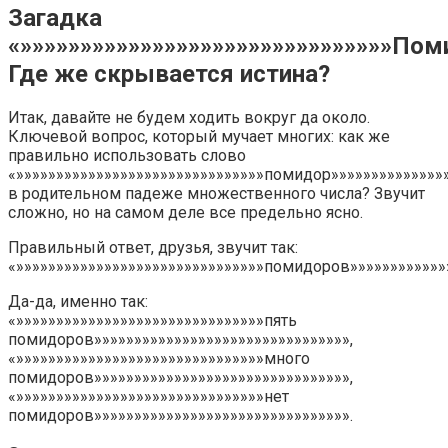
Загадка
«»»»»»»»»»»»»»»»»»»»»»»»»»»»»»»»Пом
Где же скрывается истина?
Итак, давайте не будем ходить вокруг да около.
Ключевой вопрос, который мучает многих: как же
правильно использовать слово
«»»»»»»»»»»»»»»»»»»»»»»»»»»»»»»»помидор»»»»»»»»»»»»»»
в родительном падеже множественного числа? Звучит
сложно, но на самом деле все предельно ясно.
Правильный ответ, друзья, звучит так:
«»»»»»»»»»»»»»»»»»»»»»»»»»»»»»»»помидоров»»»»»»»»»»»»
Да-да, именно так:
«»»»»»»»»»»»»»»»»»»»»»»»»»»»»»»»пять
помидоров»»»»»»»»»»»»»»»»»»»»»»»»»»»»»»»»,
«»»»»»»»»»»»»»»»»»»»»»»»»»»»»»»»много
помидоров»»»»»»»»»»»»»»»»»»»»»»»»»»»»»»»»,
«»»»»»»»»»»»»»»»»»»»»»»»»»»»»»»»нет
помидоров»»»»»»»»»»»»»»»»»»»»»»»»»»»»»»»».