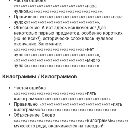
Частая ошибка:
«»»»»»»»»»»»»»»»»»»»»»»»»»»»»»»»пара
чулков»»»»»»»»»»»»»»»»»»»»»»»»»»»»»»»».
Правильно: «»»»»»»»»»»»»»»»»»»»»»»»»»»»»»»»пара
чулок»»»»»»»»»»»»»»»»»»»»»»»»»»»»»»»».
Объяснение: А вот здесь исключение! Для
некоторых парных предметов, особенно коротких
(но не всех!), исторически сложилось нулевое
окончание. Запомните:
«»»»»»»»»»»»»»»»»»»»»»»»»»»»»»»»нет
чулок»»»»»»»»»»»»»»»»»»»»»»»»»»»»»»»»,
«»»»»»»»»»»»»»»»»»»»»»»»»»»»»»»»много
чулок»»»»»»»»»»»»»»»»»»»»»»»»»»»»»»»».
Килограммы / Килограммов
Частая ошибка:
«»»»»»»»»»»»»»»»»»»»»»»»»»»»»»»»пять
килограмм»»»»»»»»»»»»»»»»»»»»»»»»»»»»»»»».
Правильно: «»»»»»»»»»»»»»»»»»»»»»»»»»»»»»»»пять
килограммов»»»»»»»»»»»»»»»»»»»»»»»»»»»»»»»».
Объяснение: Слово
«»»»»»»»»»»»»»»»»»»»»»»»»»»»»»»»килограмм»»»»»»»
мужского рода, оканчивается на твердый