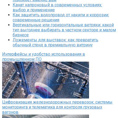
Канат капроновый в современных условиях:
выбор и применение
Как защитить водопровод от накипи и коррозии:
современные решения
Вертикальные или горизонтальные ветряки: какой
тип выгоднее выбирать в частном секторе и малом
бизнесе
Ложементы для выставок: как превратить
обычный стенд в премиальную витрину
Интерфейсы и удобство использования в
промышленном ПО
Цифровизация железнодорожных перевозок: системы
мониторинга и телематика для контроля грузовых
вагонов