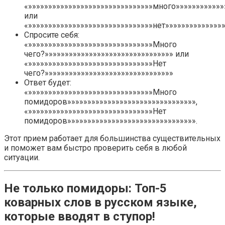
«»»»»»»»»»»»»»»»»»»»»»»»»»»»»»»»много»»»»»»»»»»»»
или
«»»»»»»»»»»»»»»»»»»»»»»»»»»»»»»»нет»»»»»»»»»»»»»»»
Спросите себя:
«»»»»»»»»»»»»»»»»»»»»»»»»»»»»»»»Много
чего?»»»»»»»»»»»»»»»»»»»»»»»»»»»»»»»» или
«»»»»»»»»»»»»»»»»»»»»»»»»»»»»»»»Нет
чего?»»»»»»»»»»»»»»»»»»»»»»»»»»»»»»»»
Ответ будет:
«»»»»»»»»»»»»»»»»»»»»»»»»»»»»»»»Много
помидоров»»»»»»»»»»»»»»»»»»»»»»»»»»»»»»»»,
«»»»»»»»»»»»»»»»»»»»»»»»»»»»»»»»Нет
помидоров»»»»»»»»»»»»»»»»»»»»»»»»»»»»»»»».
Этот прием работает для большинства существительных
и поможет вам быстро проверить себя в любой
ситуации.
Не только помидоры: Топ-5
коварных слов в русском языке,
которые вводят в ступор!