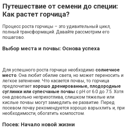
Путешествие от семени до специи:
Как растет горчица?
Процесс роста горчицы – это удивительный цикл‚
полный трансформаций. Давайте рассмотрим его
пошагово.
Выбор места и почвы: Основа успеха
Для успешного роста горчице необходимо
солнечное
место
. Она любит обилие света‚ но может переносить и
легкое затенение. Что касается почвы‚ то горчица
предпочитает
хорошо дренированные‚ плодородные
суглинки или супесчаные почвы
с pH от 6.0 до 7.5. Хотя
она довольно неприхотлива‚ слишком тяжелые или
кислые почвы могут замедлить ее развитие. Перед
посевом почву рекомендуется хорошо взрыхлить и‚ при
необходимости‚ обогатить компостом.
Посев: Начало новой жизни