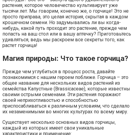
растения‚ которое человечество культивирует уже
тысячи лет. Мы говорим‚ конечно же‚ о горчице! Это не
просто приправа‚ это целая история‚ скрытая в каждом
крошечном семени. Но задумывались ли вы когда-
нибудь‚ какой путь проходит это растение‚ прежде чем
попасть на ваш стол или в вашу аптечку? Приготовьтесь
удивляться‚ ведь мы раскроем все секреты того‚ как
растет горчица!
Магия природы: Что такое горчица?
Прежде чем углубиться в процесс роста‚ давайте
познакомимся с нашим героем поближе. Горчица – это
общее название для нескольких видов растений из
семейства Капустные (Brassicaceae)‚ которые известны
своими острыми семенами. Эти растения поражают
своей неприхотливостью и способностью
приспосабливаться к различным условиям‚ что сделало
их незаменимыми во многих культурах по всему миру.
Существует несколько основных видов горчицы‚
каждый из которых имеет свои уникальные
характеристики и применение: