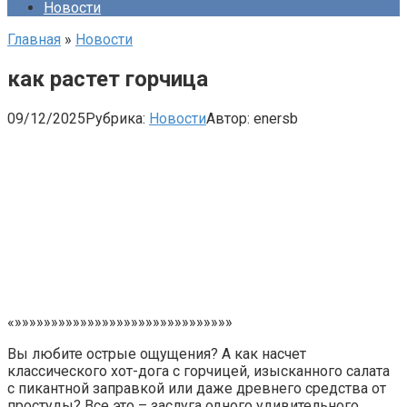
Новости
Главная
»
Новости
как растет горчица
09/12/2025
Рубрика:
Новости
Автор:
enersb
«»»»»»»»»»»»»»»»»»»»»»»»»»»»»»»
Вы любите острые ощущения? А как насчет
классического хот-дога с горчицей‚ изысканного салата
с пикантной заправкой или даже древнего средства от
простуды? Все это – заслуга одного удивительного