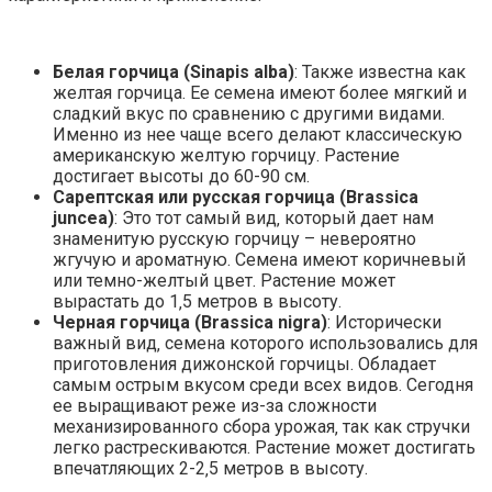
Белая горчица (Sinapis alba)
: Также известна как
желтая горчица. Ее семена имеют более мягкий и
сладкий вкус по сравнению с другими видами.
Именно из нее чаще всего делают классическую
американскую желтую горчицу. Растение
достигает высоты до 60-90 см.
Сарептская или русская горчица (Brassica
juncea)
: Это тот самый вид‚ который дает нам
знаменитую русскую горчицу – невероятно
жгучую и ароматную. Семена имеют коричневый
или темно-желтый цвет. Растение может
вырастать до 1‚5 метров в высоту.
Черная горчица (Brassica nigra)
: Исторически
важный вид‚ семена которого использовались для
приготовления дижонской горчицы. Обладает
самым острым вкусом среди всех видов. Сегодня
ее выращивают реже из-за сложности
механизированного сбора урожая‚ так как стручки
легко растрескиваются. Растение может достигать
впечатляющих 2-2‚5 метров в высоту.