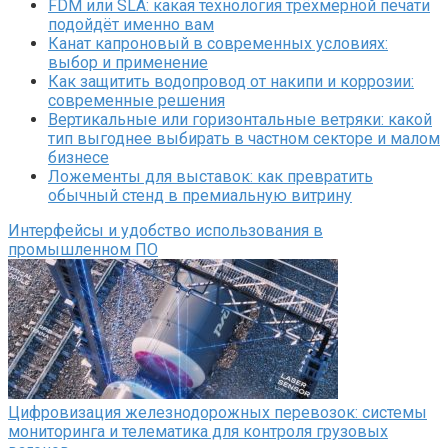
FDM или SLA: какая технология трёхмерной печати
подойдёт именно вам
Канат капроновый в современных условиях:
выбор и применение
Как защитить водопровод от накипи и коррозии:
современные решения
Вертикальные или горизонтальные ветряки: какой
тип выгоднее выбирать в частном секторе и малом
бизнесе
Ложементы для выставок: как превратить
обычный стенд в премиальную витрину
Интерфейсы и удобство использования в
промышленном ПО
Цифровизация железнодорожных перевозок: системы
мониторинга и телематика для контроля грузовых