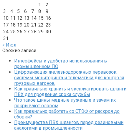
1
2
3
4
5
6
7
8
9
10
11
12
13
14
15
16
17
18
19
20
21
22
23
24
25
26
27
28
29
30
31
« Июл
Свежие записи
Интерфейсы и удобство использования в
промышленном ПО
Цифровизация железнодорожных перевозок:
системы мониторинга и телематика для контроля
грузовых вагонов
Как правильно хранить и эксплуатировать шланги
ПВХ для продления срока службы
Что такое шины медные луженые и зачем их
покрывают оловом
Как правильно работать со СТЭФ от раскроя до
сборки?
Преимущества ПВХ шлангов перед резиновыми
аналогами в промышленности