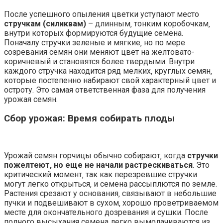
После успешного опыления цветки уступают место
стручкам (силиквам)
– длинным‚ тонким коробочкам‚
внутри которых формируются будущие семена.
Поначалу стручки зеленые и мягкие‚ но по мере
созревания семян они меняют цвет на желтовато-
коричневый и становятся более твердыми. Внутри
каждого стручка находится ряд мелких‚ круглых семян‚
которые постепенно набирают свой характерный цвет и
остроту. Это самая ответственная фаза для получения
урожая семян.
Сбор урожая: Время собирать плоды
Урожай семян горчицы обычно собирают‚ когда
стручки
пожелтеют‚ но еще не начали растрескиваться
. Это
критический момент‚ так как перезревшие стручки
могут легко открыться‚ и семена рассыплются по земле.
Растения срезают у основания‚ связывают в небольшие
пучки и подвешивают в сухом‚ хорошо проветриваемом
месте для окончательного дозревания и сушки. После
полного высыхания семена легко вымолачиваются из