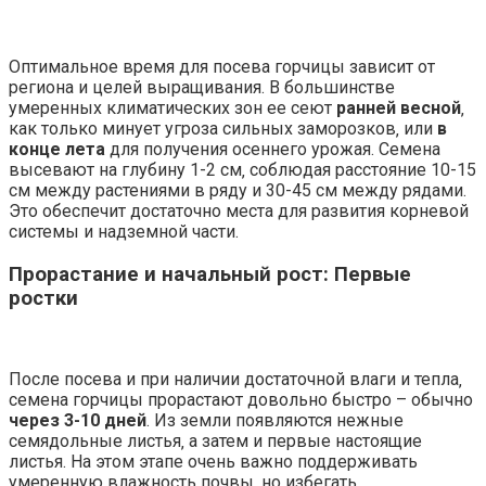
Оптимальное время для посева горчицы зависит от
региона и целей выращивания. В большинстве
умеренных климатических зон ее сеют
ранней весной
‚
как только минует угроза сильных заморозков‚ или
в
конце лета
для получения осеннего урожая. Семена
высевают на глубину 1-2 см‚ соблюдая расстояние 10-15
см между растениями в ряду и 30-45 см между рядами.
Это обеспечит достаточно места для развития корневой
системы и надземной части.
Прорастание и начальный рост: Первые
ростки
После посева и при наличии достаточной влаги и тепла‚
семена горчицы прорастают довольно быстро – обычно
через 3-10 дней
. Из земли появляются нежные
семядольные листья‚ а затем и первые настоящие
листья. На этом этапе очень важно поддерживать
умеренную влажность почвы‚ но избегать