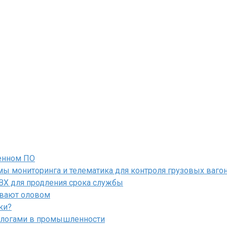
енном ПО
ы мониторинга и телематика для контроля грузовых ваго
ПВХ для продления срока службы
ывают оловом
ки?
алогами в промышленности