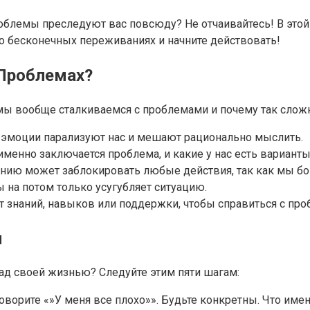
роблемы преследуют вас повсюду? Не отчаивайтесь! В этой
 о бесконечных переживаниях и начните действовать!
 Проблемах?
ы вообще сталкиваемся с проблемами и почему так сложно 
ти эмоции парализуют нас и мешают рационально мыслить.
менно заключается проблема, и какие у нас есть вариан
ию может заблокировать любые действия, так как мы бо
на потом только усугубляет ситуацию.
т знаний, навыков или поддержки, чтобы справиться с про
ы
над своей жизнью? Следуйте этим пяти шагам:
ворите «»У меня все плохо»». Будьте конкретны. Что имен