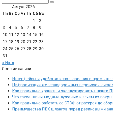
Поиск:
Август 2026
Пн
Вт
Ср
Чт
Пт
Сб
Вс
1
2
3
4
5
6
7
8
9
10
11
12
13
14
15
16
17
18
19
20
21
22
23
24
25
26
27
28
29
30
31
« Июл
Свежие записи
Интерфейсы и удобство использования в промышл
Цифровизация железнодорожных перевозок: систем
Как правильно хранить и эксплуатировать шланги 
Что такое шины медные луженые и зачем их покр
Как правильно работать со СТЭФ от раскроя до сбор
Преимущества ПВХ шлангов перед резиновыми ан