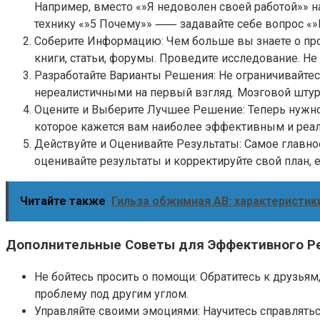
Например, вместо «»Я недоволен своей работой»» н
технику «»5 Почему»» ⸺ задавайте себе вопрос «»
Соберите Информацию: Чем больше вы знаете о проб
книги, статьи, форумы. Проведите исследование. Не
Разработайте Варианты Решения: Не ограничивайте
нереалистичными на первый взгляд. Мозговой штурм
Оцените и Выберите Лучшее Решение: Теперь нужно
которое кажется вам наиболее эффективным и реал
Действуйте и Оценивайте Результаты: Самое главно
оценивайте результаты и корректируйте свой план, е
Читайте также
Гильза обжимная AB: характеристик
Дополнительные Советы для Эффективного Р
Не бойтесь просить о помощи: Обратитесь к друзья
проблему под другим углом.
Управляйте своими эмоциями: Научитесь справляться