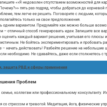
апишите «»Я недоволен отсутствием возможностей для кар
Почему?»» пять раз подряд, чтобы добраться до корневой
леме, тем легче ее решить. Поговорите с людьми, котор
 полагайтесь только на свои предположения.
сь одним вариантом. Придумайте как можно больше возмо
 – отличный способ генерировать идеи. Запишите все вари
 оценить каждый вариант решения, учитывая его плюсы и 
истичным. Не бойтесь экспериментировать и пробовать р
е – начать действовать! Разбейте решение на небольшие 
сли необходимо. Не сдавайтесь, даже если столкнетесь с т
и, защита РВД и сферы применения
ешения Проблем
м, семье, коллегам или профессиональному консультанту. 
 со стрессом и тревогой. Медитация, йога, физические уп