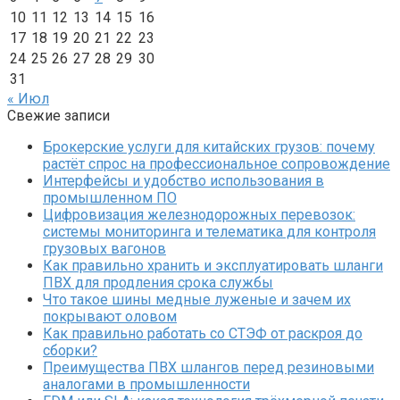
10
11
12
13
14
15
16
17
18
19
20
21
22
23
24
25
26
27
28
29
30
31
« Июл
Свежие записи
Брокерские услуги для китайских грузов: почему
растёт спрос на профессиональное сопровождение
Интерфейсы и удобство использования в
промышленном ПО
Цифровизация железнодорожных перевозок:
системы мониторинга и телематика для контроля
грузовых вагонов
Как правильно хранить и эксплуатировать шланги
ПВХ для продления срока службы
Что такое шины медные луженые и зачем их
покрывают оловом
Как правильно работать со СТЭФ от раскроя до
сборки?
Преимущества ПВХ шлангов перед резиновыми
аналогами в промышленности