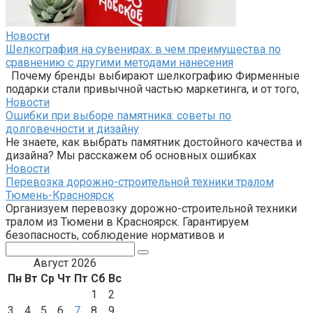
Новости
Шелкография на сувенирах: в чем преимущества по
сравнению с другими методами нанесения
Почему бренды выбирают шелкографию Фирменные
подарки стали привычной частью маркетинга, и от того,
Новости
Ошибки при выборе памятника: советы по
долговечности и дизайну
Не знаете, как выбрать памятник достойного качества и
дизайна? Мы расскажем об основных ошибках
Новости
Перевозка дорожно-строительной техники тралом
Тюмень-Красноярск
Организуем перевозку дорожно-строительной техники
тралом из Тюмени в Красноярск. Гарантируем
безопасность, соблюдение нормативов и
Поиск:
Август 2026
Пн
Вт
Ср
Чт
Пт
Сб
Вс
1
2
3
4
5
6
7
8
9