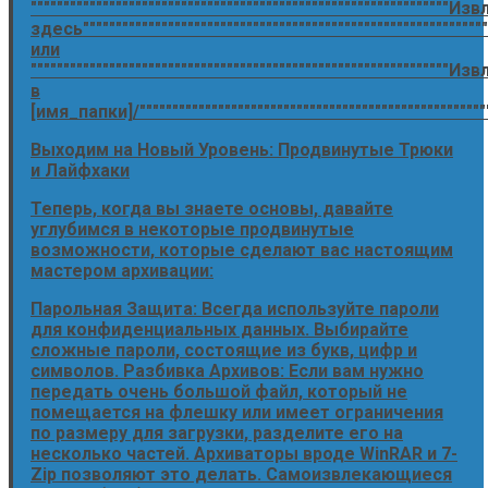
""""""""""""""""""""""""""""""""""""""""""""""""""""""""""""""""Из
здесь""""""""""""""""""""""""""""""""""""""""""""""""""""""""""""""
или
""""""""""""""""""""""""""""""""""""""""""""""""""""""""""""""""Из
в
[имя_папки]/""""""""""""""""""""""""""""""""""""""""""""""""""""""
Выходим на Новый Уровень: Продвинутые Трюки
и Лайфхаки
Теперь, когда вы знаете основы, давайте
углубимся в некоторые продвинутые
возможности, которые сделают вас настоящим
мастером архивации:
Парольная Защита: Всегда используйте пароли
для конфиденциальных данных. Выбирайте
сложные пароли, состоящие из букв, цифр и
символов. Разбивка Архивов: Если вам нужно
передать очень большой файл, который не
помещается на флешку или имеет ограничения
по размеру для загрузки, разделите его на
несколько частей. Архиваторы вроде WinRAR и 7-
Zip позволяют это делать. Самоизвлекающиеся