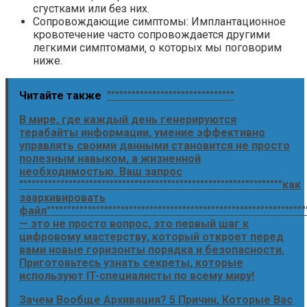
сгустками или без них.
Сопровождающие симптомы: Имплантационное
кровотечение часто сопровождается другими
легкими симптомами‚ о которых мы поговорим
ниже.
Читайте также
"""""""""""""""""""""""""""""""
В мире, где каждый день генерируются
терабайты информации, умение эффективно
управлять своими данными становится не просто
полезным навыком, а жизненной
необходимостью. Ваш запрос
""""""""""""""""""""""""""""""""""""""""""""""""""""""""""""""""как
заархивировать
файл"""""""""""""""""""""""""""""""""""""""""""""""""""""""""""""""
— это не просто вопрос, это первый шаг к
цифровому мастерству, который откроет перед
вами новые горизонты порядка и безопасности.
Приготовьтесь узнать секреты, которые
используют IT-специалисты по всему миру!
Зачем Вообще Архивация? 5 Причин, Которые Вас