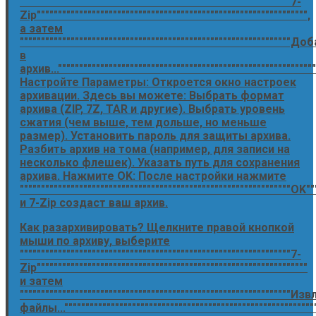
""""""""""""""""""""""""""""""""""""""""""""""""""""""""""""""""7-
Zip"""""""""""""""""""""""""""""""""""""""""""""""""""""""""""""""",
а затем
""""""""""""""""""""""""""""""""""""""""""""""""""""""""""""""""Д
в
архив..."""""""""""""""""""""""""""""""""""""""""""""""""""""""""""""
Настройте Параметры: Откроется окно настроек
архивации. Здесь вы можете: Выбрать формат
архива (ZIP, 7Z, TAR и другие). Выбрать уровень
сжатия (чем выше, тем дольше, но меньше
размер). Установить пароль для защиты архива.
Разбить архив на тома (например, для записи на
несколько флешек). Указать путь для сохранения
архива. Нажмите OK: После настройки нажмите
""""""""""""""""""""""""""""""""""""""""""""""""""""""""""""""""OK"""
и 7-Zip создаст ваш архив.
Как разархивировать? Щелкните правой кнопкой
мыши по архиву, выберите
""""""""""""""""""""""""""""""""""""""""""""""""""""""""""""""""7-
Zip""""""""""""""""""""""""""""""""""""""""""""""""""""""""""""""""
и затем
""""""""""""""""""""""""""""""""""""""""""""""""""""""""""""""""Из
файлы..."""""""""""""""""""""""""""""""""""""""""""""""""""""""""""