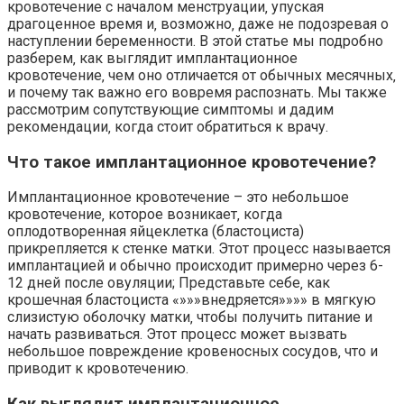
кровотечение с началом менструации‚ упуская
драгоценное время и‚ возможно‚ даже не подозревая о
наступлении беременности. В этой статье мы подробно
разберем‚ как выглядит имплантационное
кровотечение‚ чем оно отличается от обычных месячных‚
и почему так важно его вовремя распознать. Мы также
рассмотрим сопутствующие симптомы и дадим
рекомендации‚ когда стоит обратиться к врачу.
Что такое имплантационное кровотечение?
Имплантационное кровотечение – это небольшое
кровотечение‚ которое возникает‚ когда
оплодотворенная яйцеклетка (бластоциста)
прикрепляется к стенке матки. Этот процесс называется
имплантацией и обычно происходит примерно через 6-
12 дней после овуляции; Представьте себе‚ как
крошечная бластоциста «»»»внедряется»»»» в мягкую
слизистую оболочку матки‚ чтобы получить питание и
начать развиваться. Этот процесс может вызвать
небольшое повреждение кровеносных сосудов‚ что и
приводит к кровотечению.
Как выглядит имплантационное