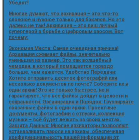
Убедят!
Многие думают, что архивация – это что-то
сложное и нужное только для бэкапов. Но это
далеко не так! Архивация – это ваш личный
супергерой в борьбе с цифровым хаосом. Вот
почему:
Экономия Места: Самая очевидная причина!
Архивация сжимает файлы, значительно
уменьшая их размер. Это как волшебный
чемодан, в который помещается гораздо
больше, чем кажется. Удобство Передачи:
Хотите отправить десяток фотографий или
несколько документов по почте? Соберите их в
один архив! Это не только быстрее, но и
гарантирует, что все файлы дойдут в целости и
сохранности. Организация и Порядок: Группируйте
связанные файлы в один архив. Проектные
документы, фотографии с отпуска, коллекция
музыки – всё будет лежать на своих местах.
Защита Данных: Многие архиваторы позволяют
устанавливать пароли на архивы, обеспечивая
конфиденциальность вашей информации от