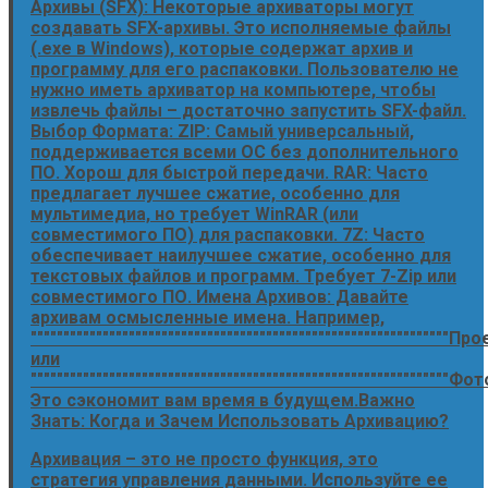
Архивы (SFX): Некоторые архиваторы могут
создавать SFX-архивы. Это исполняемые файлы
(.exe в Windows), которые содержат архив и
программу для его распаковки. Пользователю не
нужно иметь архиватор на компьютере, чтобы
извлечь файлы – достаточно запустить SFX-файл.
Выбор Формата: ZIP: Самый универсальный,
поддерживается всеми ОС без дополнительного
ПО. Хорош для быстрой передачи. RAR: Часто
предлагает лучшее сжатие, особенно для
мультимедиа, но требует WinRAR (или
совместимого ПО) для распаковки. 7Z: Часто
обеспечивает наилучшее сжатие, особенно для
текстовых файлов и программ. Требует 7-Zip или
совместимого ПО. Имена Архивов: Давайте
архивам осмысленные имена. Например,
""""""""""""""""""""""""""""""""""""""""""""""""""""""""""""""""
или
""""""""""""""""""""""""""""""""""""""""""""""""""""""""""""""""
Это сэкономит вам время в будущем.Важно
Знать: Когда и Зачем Использовать Архивацию?
Архивация – это не просто функция, это
стратегия управления данными. Используйте ее