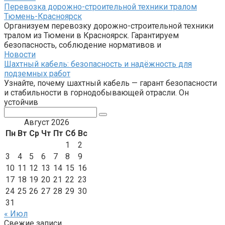
Перевозка дорожно-строительной техники тралом
Тюмень-Красноярск
Организуем перевозку дорожно-строительной техники
тралом из Тюмени в Красноярск. Гарантируем
безопасность, соблюдение нормативов и
Новости
Шахтный кабель: безопасность и надёжность для
подземных работ
Узнайте, почему шахтный кабель — гарант безопасности
и стабильности в горнодобывающей отрасли. Он
устойчив
Поиск:
Август 2026
Пн
Вт
Ср
Чт
Пт
Сб
Вс
1
2
3
4
5
6
7
8
9
10
11
12
13
14
15
16
17
18
19
20
21
22
23
24
25
26
27
28
29
30
31
« Июл
Свежие записи