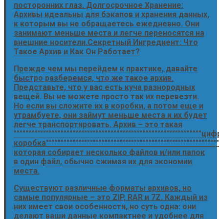
посторонних глаз. Долгосрочное Хранение:
Архивы идеальны для бэкапов и хранения данных,
к которым вы не обращаетесь ежедневно. Они
занимают меньше места и легче переносятся на
внешние носители.Секретный Ингредиент: Что
Такое Архив и Как Он Работает?
Прежде чем мы перейдем к практике, давайте
быстро разберемся, что же такое архив.
Представьте, что у вас есть куча разнородных
вещей. Вы не можете просто так их перевезти.
Но если вы сложите их в коробки, а потом еще и
утрамбуете, они займут меньше места и их будет
легче транспортировать. Архив – это такая
""""""""""""""""""""""""""""""""""""""""""""""""""""""""""""""""ц
коробка"""""""""""""""""""""""""""""""""""""""""""""""""""""""""""
которая собирает несколько файлов и/или папок
в один файл, обычно сжимая их для экономии
места.
Существуют различные форматы архивов, но
самые популярные – это ZIP, RAR и 7Z. Каждый из
них имеет свои особенности, но суть одна: они
делают ваши данные компактнее и удобнее для