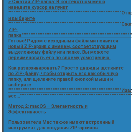
> Сжатая ZIP-папка: В контекстном меню
наведите курсор на пункт
""""""""""""""""""""""""""""""""""""""""""""""""""""""""""""""""Отп
и выберите
""""""""""""""""""""""""""""""""""""""""""""""""""""""""""""""""Сж
ZIP-
папка""""""""""""""""""""""""""""""""""""""""""""""""""""""""""""""
Готово! Рядом с исходными файлами появится
новый ZIP-архив с именем, соответствующим
выделенному файлу или папке. Вы можете
переименовать его по своему усмотрению.
Как разархивировать? Просто дважды щелкните
по ZIP-файлу, чтобы открыть его как обычную
папку, или щелкните правой кнопкой мыши и
выберите
""""""""""""""""""""""""""""""""""""""""""""""""""""""""""""""""Из
все...""""""""""""""""""""""""""""""""""""""""""""""""""""""""""""""""
Метод 2: macOS – Элегантность и
Эффективность
Пользователи Mac также имеют встроенный
инструмент для создания ZIP-архивов.