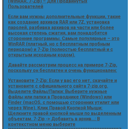
(WinRAR, 7-Zip) – Для Продвинутых
Пользователей
Если вам нужны дополнительные функции, такие
как создание архивов RAR или 7Z, установка
паролей, разбивка архивов на части или более
высокая степень сжатия, вам понадобятся
сторонние программы. Самые популярные – это
WinRAR (платный, но с бесплатным пробным
периодом) и 7-Zip (полностью бесплатный и с
открытым исходным кодом).
Давайте рассмотрим процесс на примере 7-Zip,
поскольку он бесплатен и очень функционален:
Установите 7-Zip: Если у вас его нет, скачайте и
установите с официального сайта 7-zip.org.
Выделите Файлы/Папки: Выберите нужные
файлы или папки в Проводнике (Windows) или
Finder (macOS, с помощью сторонних утилит или
через Wine). Клик Правой Кнопкой Мыши:
Щелкните правой кнопкой мыши по выделенным
объектам. 7-Zip -> Добавить в архив...: В
контекстном меню выберите