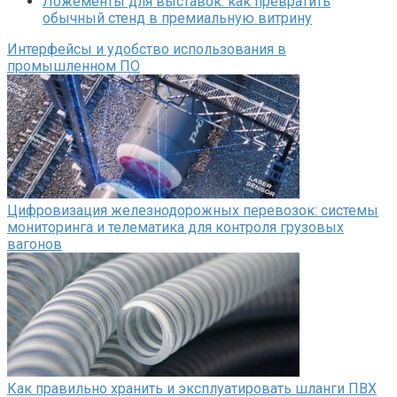
Ложементы для выставок: как превратить
обычный стенд в премиальную витрину
Интерфейсы и удобство использования в
промышленном ПО
Цифровизация железнодорожных перевозок: системы
мониторинга и телематика для контроля грузовых
вагонов
Как правильно хранить и эксплуатировать шланги ПВХ