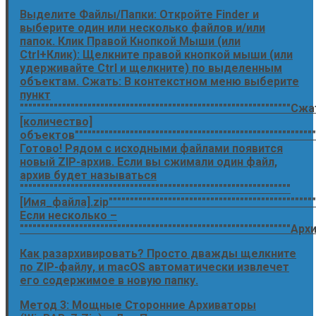
Выделите Файлы/Папки: Откройте Finder и
выберите один или несколько файлов и/или
папок. Клик Правой Кнопкой Мыши (или
Ctrl+Клик): Щелкните правой кнопкой мыши (или
удерживайте Ctrl и щелкните) по выделенным
объектам. Сжать: В контекстном меню выберите
пункт
""""""""""""""""""""""""""""""""""""""""""""""""""""""""""""""""Сж
[количество]
объектов"""""""""""""""""""""""""""""""""""""""""""""""""""""""""
Готово! Рядом с исходными файлами появится
новый ZIP-архив. Если вы сжимали один файл,
архив будет называться
""""""""""""""""""""""""""""""""""""""""""""""""""""""""""""""""
[Имя_файла].zip""""""""""""""""""""""""""""""""""""""""""""""""""
Если несколько –
""""""""""""""""""""""""""""""""""""""""""""""""""""""""""""""""Архи
Как разархивировать? Просто дважды щелкните
по ZIP-файлу, и macOS автоматически извлечет
его содержимое в новую папку.
Метод 3: Мощные Сторонние Архиваторы