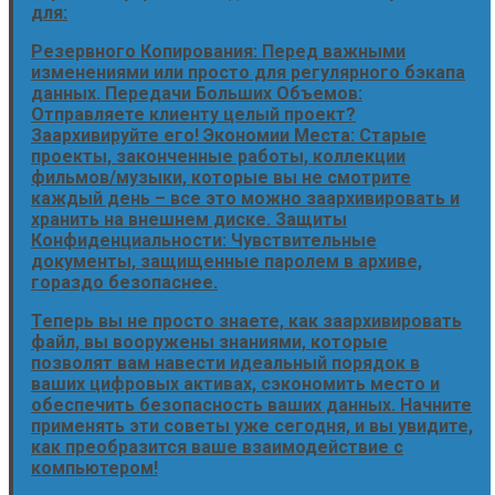
для:
Резервного Копирования: Перед важными
изменениями или просто для регулярного бэкапа
данных. Передачи Больших Объемов:
Отправляете клиенту целый проект?
Заархивируйте его! Экономии Места: Старые
проекты, законченные работы, коллекции
фильмов/музыки, которые вы не смотрите
каждый день – все это можно заархивировать и
хранить на внешнем диске. Защиты
Конфиденциальности: Чувствительные
документы, защищенные паролем в архиве,
гораздо безопаснее.
Теперь вы не просто знаете, как заархивировать
файл, вы вооружены знаниями, которые
позволят вам навести идеальный порядок в
ваших цифровых активах, сэкономить место и
обеспечить безопасность ваших данных. Начните
применять эти советы уже сегодня, и вы увидите,
как преобразится ваше взаимодействие с
компьютером!