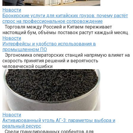
Новости
Брокерские услуги для китайских грузов: почему растёт
спрос на профессиональное сопровождение
Торговля между Россией и Китаем переживает
настоящий бум, объёмы поставок растут каждый месяц.
Новости
Интерфейсы и удобство использования в
промышленном ПО
Эргономика операторских станций напрямую влияет на
скорость принятия решений и вероятность
человеческой ошибки
Новости
Активированный уголь АГ-3: параметры выбора и
реальный ресурс
Среди гранулированных сорбентов для