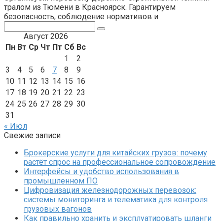
тралом из Тюмени в Красноярск. Гарантируем
безопасность, соблюдение нормативов и
Поиск:
Август 2026
Пн
Вт
Ср
Чт
Пт
Сб
Вс
1
2
3
4
5
6
7
8
9
10
11
12
13
14
15
16
17
18
19
20
21
22
23
24
25
26
27
28
29
30
31
« Июл
Свежие записи
Брокерские услуги для китайских грузов: почему
растёт спрос на профессиональное сопровождение
Интерфейсы и удобство использования в
промышленном ПО
Цифровизация железнодорожных перевозок:
системы мониторинга и телематика для контроля
грузовых вагонов
Как правильно хранить и эксплуатировать шланги