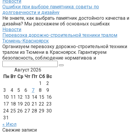
Новости
Ошибки при выборе памятника: советы по
долговечности и дизайну
Не знаете, как выбрать памятник достойного качества и
дизайна? Мы расскажем об основных ошибках
Новости
Перевозка дорожно-строительной техники тралом
Тюмень-Красноярск
Организуем перевозку дорожно-строительной техники
тралом из Тюмени в Красноярск. Гарантируем
безопасность, соблюдение нормативов и
Поиск:
Август 2026
Пн
Вт
Ср
Чт
Пт
Сб
Вс
1
2
3
4
5
6
7
8
9
10
11
12
13
14
15
16
17
18
19
20
21
22
23
24
25
26
27
28
29
30
31
« Июл
Свежие записи