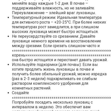
меняйте воду каждые 1-2 дня. В почве –
поддерживайте влажность, но не заливайте.
Переувлажнение – злейший враг луковицы.
Температурный режим: Идеальная температура
для активного роста – +20-25°C. При более низких
температурах рост замедлится, а при слишком
высоких луковица может быстро истощиться.
Не переусердствуйте со срезанием: Давайте
луковице немного времени на восстановление
между срезами. Если срезать слишком часто и
«»»»»»»»»»»»»»»»»»»»»»»»»»»»»»»»»»»»»»»»»»»»»»»»»
корень»»»»»»»»»»»»»»»»»»»»»»»»»»»»»»»»»»»»»»»»»»»
она быстро истощится и перестанет давать урожай.
Используйте подкормки (для почвы): Если вы
хотите продлить жизнь луковицы в почве и
получить более обильный урожай, можно изредка
(раз в 2-3 недели) подкармливать ее слабым
раствором комплексного удобрения для
комнатных растений.
Создайте
«»»»»»»»»»»»»»»»»»»»»»»»»»»»»»»»»»»»»»»»»»»»»»»»»
Попробуйте посадить несколько луковиц с
интервалом в неделю. Это обеспечит вам