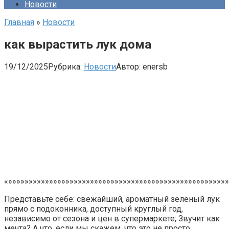
Новости
Главная
»
Новости
как вырастить лук дома
19/12/2025
Рубрика:
Новости
Автор:
enersb
«»»»»»»»»»»»»»»»»»»»»»»»»»»»»»»»»»»»»»»»»»»»»»»»»»»»»»»
Представьте себе: свежайший, ароматный зеленый лук
прямо с подоконника, доступный круглый год,
независимо от сезона и цен в супермаркете; Звучит как
мечта? А что, если мы скажем, что это не просто