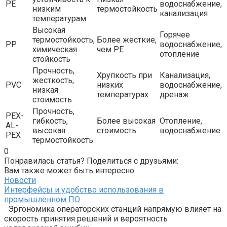
PE
водоснабжение,
низким
термостойкость
канализация
температурам
Высокая
Горячее
термостойкость,
Более жесткие,
PP
водоснабжение,
химическая
чем PE
отопление
стойкость
Прочность,
Хрупкость при
Канализация,
жесткость,
PVC
низких
водоснабжение,
низкая
температурах
дренаж
стоимость
Прочность,
PEX-
гибкость,
Более высокая
Отопление,
AL-
высокая
стоимость
водоснабжение
PEX
термостойкость
0
Понравилась статья? Поделиться с друзьями:
Вам также может быть интересно
Новости
Интерфейсы и удобство использования в
промышленном ПО
Эргономика операторских станций напрямую влияет на
скорость принятия решений и вероятность