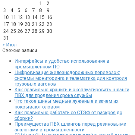
1
2
3
4
5
6
7
8
9
10
11
12
13
14
15
16
17
18
19
20
21
22
23
24
25
26
27
28
29
30
31
« Июл
Свежие записи
Интерфейсы и удобство использования в
промышленном ПО
Цифровизация железнодорожных перевозок:
системы мониторинга и телематика для контроля
грузовых вагонов
Как правильно хранить и эксплуатировать шланги
ПВХ для продления срока службы
Что такое шины медные луженые и зачем их
покрывают оловом
Как правильно работать со СТЭФ от раскроя до
сборки?
Преимущества ПВХ шлангов перед резиновыми
аналогами в промышленности