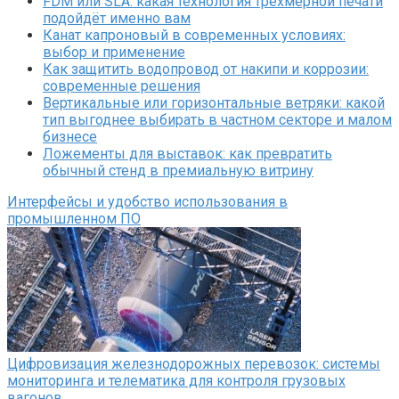
FDM или SLA: какая технология трёхмерной печати
подойдёт именно вам
Канат капроновый в современных условиях:
выбор и применение
Как защитить водопровод от накипи и коррозии:
современные решения
Вертикальные или горизонтальные ветряки: какой
тип выгоднее выбирать в частном секторе и малом
бизнесе
Ложементы для выставок: как превратить
обычный стенд в премиальную витрину
Интерфейсы и удобство использования в
промышленном ПО
Цифровизация железнодорожных перевозок: системы
мониторинга и телематика для контроля грузовых
вагонов