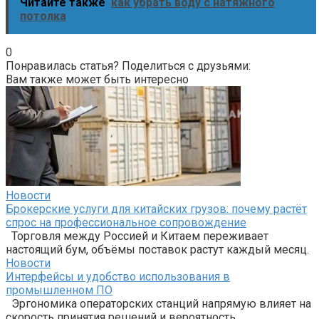
Читайте также
как убрать воду с натяжного
потолка
0
Понравилась статья? Поделиться с друзьями:
Вам также может быть интересно
Новости
Брокерские услуги для китайских грузов: почему растёт
спрос на профессиональное сопровождение
Торговля между Россией и Китаем переживает
настоящий бум, объёмы поставок растут каждый месяц.
Новости
Интерфейсы и удобство использования в
промышленном ПО
Эргономика операторских станций напрямую влияет на
скорость принятия решений и вероятность