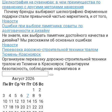
Шелкография на сувенирах: в чем преимущества по
сравнению с другими методами нанесения
Почему бренды выбирают шелкографию Фирменные
подарки стали привычной частью маркетинга, и от того,
Новости
Ошибки при выборе памятника: советы по
долговечности и дизайну
Не знаете, как выбрать памятник достойного качества и
дизайна? Мы расскажем об основных ошибках
Новости
Перевозка дорожно-строительной техники тралом
Тюмень-Красноярск
Организуем перевозку дорожно-строительной техники
тралом из Тюмени в Красноярск. Гарантируем
безопасность, соблюдение нормативов и
Поиск:
Август 2026
Пн
Вт
Ср
Чт
Пт
Сб
Вс
1
2
3
4
5
6
7
8
9
10
11
12
13
14
15
16
17
18
19
20
21
22
23