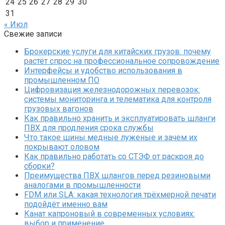
24
25
26
27
28
29
30
31
« Июл
Свежие записи
Брокерские услуги для китайских грузов: почему
растёт спрос на профессиональное сопровождение
Интерфейсы и удобство использования в
промышленном ПО
Цифровизация железнодорожных перевозок:
системы мониторинга и телематика для контроля
грузовых вагонов
Как правильно хранить и эксплуатировать шланги
ПВХ для продления срока службы
Что такое шины медные луженые и зачем их
покрывают оловом
Как правильно работать со СТЭФ от раскроя до
сборки?
Преимущества ПВХ шлангов перед резиновыми
аналогами в промышленности
FDM или SLA: какая технология трёхмерной печати
подойдёт именно вам
Канат капроновый в современных условиях:
выбор и применение