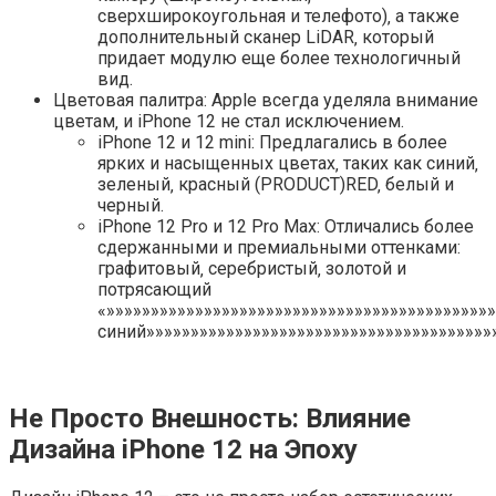
сверхширокоугольная и телефото)‚ а также
дополнительный сканер LiDAR‚ который
придает модулю еще более технологичный
вид.
Цветовая палитра: Apple всегда уделяла внимание
цветам‚ и iPhone 12 не стал исключением.
iPhone 12 и 12 mini: Предлагались в более
ярких и насыщенных цветах‚ таких как синий‚
зеленый‚ красный (PRODUCT)RED‚ белый и
черный.
iPhone 12 Pro и 12 Pro Max: Отличались более
сдержанными и премиальными оттенками:
графитовый‚ серебристый‚ золотой и
потрясающий
«»»»»»»»»»»»»»»»»»»»»»»»»»»»»»»»»»»»»»»»»»»»
синий»»»»»»»»»»»»»»»»»»»»»»»»»»»»»»»»»»»»»»»»
Не Просто Внешность: Влияние
Дизайна iPhone 12 на Эпоху