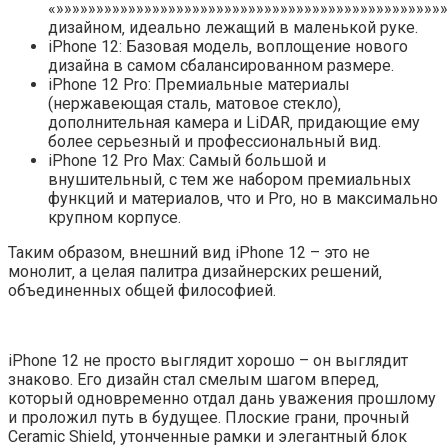
«»»»»»»»»»»»»»»»»»»»»»»»»»»»»»»»»»»»»»»»»»»»»»»»»
дизайном‚ идеально лежащий в маленькой руке.
iPhone 12: Базовая модель‚ воплощение нового
дизайна в самом сбалансированном размере.
iPhone 12 Pro: Премиальные материалы
(нержавеющая сталь‚ матовое стекло)‚
дополнительная камера и LiDAR‚ придающие ему
более серьезный и профессиональный вид.
iPhone 12 Pro Max: Самый большой и
внушительный‚ с тем же набором премиальных
функций и материалов‚ что и Pro‚ но в максимально
крупном корпусе.
Таким образом‚ внешний вид iPhone 12 – это не
монолит‚ а целая палитра дизайнерских решений‚
объединенных общей философией.
iPhone 12 не просто выглядит хорошо – он выглядит
знаково. Его дизайн стал смелым шагом вперед‚
который одновременно отдал дань уважения прошлому
и проложил путь в будущее. Плоские грани‚ прочный
Ceramic Shield‚ утонченные рамки и элегантный блок