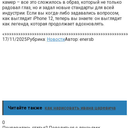
камер – все это сложилось в образ‚ который не только
радовал глаз‚ но и задал новые стандарты для всей
индустрии. Если вы когда-либо задавались вопросом‚
как выглядит iPhone 12‚ теперь вы знаете: он выглядит
как легенда‚ которая продолжает вдохновлять.
«»»»»»»»»»»»»»»»»»»»»»»»»»»»»»»»»»»»»»»»»»»»»»»»»»»»»»»
17/11/2025
Рубрика:
Новости
Автор:
enersb
Читайте также
как нарисовать ивана царевича
0
Понравилась статья? Поделиться с друзьями: