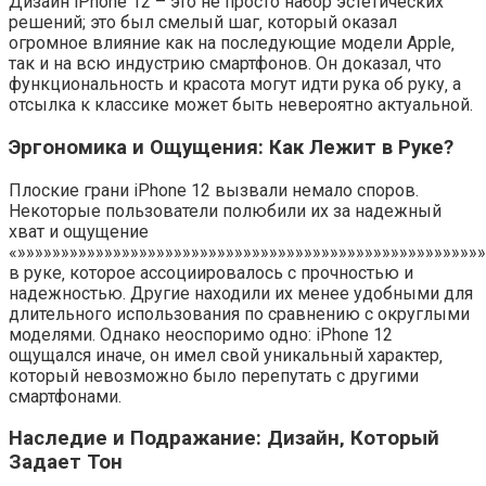
Дизайн iPhone 12 – это не просто набор эстетических
решений; это был смелый шаг‚ который оказал
огромное влияние как на последующие модели Apple‚
так и на всю индустрию смартфонов. Он доказал‚ что
функциональность и красота могут идти рука об руку‚ а
отсылка к классике может быть невероятно актуальной.
Эргономика и Ощущения: Как Лежит в Руке?
Плоские грани iPhone 12 вызвали немало споров.
Некоторые пользователи полюбили их за надежный
хват и ощущение
«»»»»»»»»»»»»»»»»»»»»»»»»»»»»»»»»»»»»»»»»»»»»»»»»»»»»»
в руке‚ которое ассоциировалось с прочностью и
надежностью. Другие находили их менее удобными для
длительного использования по сравнению с округлыми
моделями. Однако неоспоримо одно: iPhone 12
ощущался иначе‚ он имел свой уникальный характер‚
который невозможно было перепутать с другими
смартфонами.
Наследие и Подражание: Дизайн‚ Который
Задает Тон