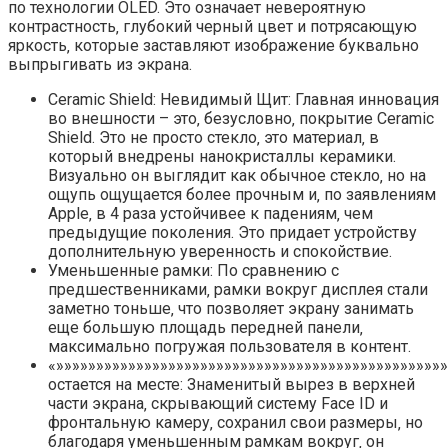
по технологии OLED. Это означает невероятную
контрастность‚ глубокий черный цвет и потрясающую
яркость‚ которые заставляют изображение буквально
выпрыгивать из экрана.
Ceramic Shield: Невидимый Щит: Главная инновация
во внешности – это‚ безусловно‚ покрытие Ceramic
Shield. Это не просто стекло‚ это материал‚ в
который внедрены нанокристаллы керамики.
Визуально он выглядит как обычное стекло‚ но на
ощупь ощущается более прочным и‚ по заявлениям
Apple‚ в 4 раза устойчивее к падениям‚ чем
предыдущие поколения. Это придает устройству
дополнительную уверенность и спокойствие.
Уменьшенные рамки: По сравнению с
предшественниками‚ рамки вокруг дисплея стали
заметно тоньше‚ что позволяет экрану занимать
еще большую площадь передней панели‚
максимально погружая пользователя в контент.
«»»»»»»»»»»»»»»»»»»»»»»»»»»»»»»»»»»»»»»»»»»»»»»»»
остается на месте: Знаменитый вырез в верхней
части экрана‚ скрывающий систему Face ID и
фронтальную камеру‚ сохранил свои размеры‚ но
благодаря уменьшенным рамкам вокруг‚ он