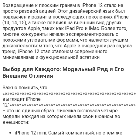
Возвращение к плоским граням в iPhone 12 стало не
просто разовой акцией. Этот дизайнерский язык был
подхвачен и развит в последующих поколениях iPhone
(13‚ 14‚ 15)‚ а также повлиял на внешний вид других
продуктов Apple‚ таких как iPad Pro и iMac. Более того‚
многие конкуренты начали экспериментировать с
похожими угловатыми формами‚ что является лучшим
доказательством того‚ что Apple в очередной раз задала
тренд. iPhone 12 стал эталоном современного
минимализма и функциональной эстетики.
Выбор для Каждого: Модельный Ряд и Его
Внешние Отличия
Важно помнить‚ что
«»»»»»»»»»»»»»»»»»»»»»»»»»»»»»»»»»»»»»»»»»»»»»»»»»»»»»
выглядит iPhone
12″»»»»»»»»»»»»»»»»»»»»»»»»»»»»»»»»»»»»»»»»»»»»»»»»»»»»
– это не единый образ. Линейка включала четыре
модели‚ каждая из которых имела свои нюансы во
внешности:
iPhone 12 mini: Самый компактный‚ но с тем же