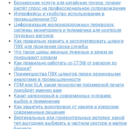
Брокерские услуги для китайских грузов: почему
растёт спрос на профессиональное сопровождение
Интерфейсы и удобство использования в
промышленном ПО
Цифровизация железнодорожных перевозок:
системы мониторинга и телематика для контроля
грузовых вагонов
Как правильно хранить и эксплуатировать шланги
ПВХ для продления срока службы
Что такое шины медные луженые и зачем их
покрывают оловом
Как правильно работать со СТЭФ от раскроя до
сборки?
Преимущества ПВХ шлангов перед резиновыми
аналогами в промышленности
FDM или SLA: какая технология трёхмерной печати
подойдёт именно вам
Канат капроновый в современных условиях:
выбор и применение
Как защитить водопровод от накипи и коррозии:
современные решения
Вертикальные или горизонтальные ветряки: какой
тип выгоднее выбирать в частном секторе и малом
бизнесе