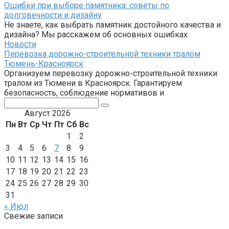
Ошибки при выборе памятника: советы по
долговечности и дизайну
Не знаете, как выбрать памятник достойного качества и
дизайна? Мы расскажем об основных ошибках
Новости
Перевозка дорожно-строительной техники тралом
Тюмень-Красноярск
Организуем перевозку дорожно-строительной техники
тралом из Тюмени в Красноярск. Гарантируем
безопасность, соблюдение нормативов и
Поиск:
Август 2026
Пн
Вт
Ср
Чт
Пт
Сб
Вс
1
2
3
4
5
6
7
8
9
10
11
12
13
14
15
16
17
18
19
20
21
22
23
24
25
26
27
28
29
30
31
« Июл
Свежие записи