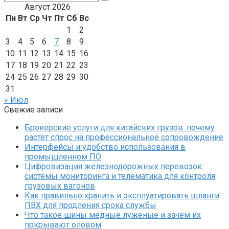
Август 2026
Пн
Вт
Ср
Чт
Пт
Сб
Вс
1
2
3
4
5
6
7
8
9
10
11
12
13
14
15
16
17
18
19
20
21
22
23
24
25
26
27
28
29
30
31
« Июл
Свежие записи
Брокерские услуги для китайских грузов: почему
растёт спрос на профессиональное сопровождение
Интерфейсы и удобство использования в
промышленном ПО
Цифровизация железнодорожных перевозок:
системы мониторинга и телематика для контроля
грузовых вагонов
Как правильно хранить и эксплуатировать шланги
ПВХ для продления срока службы
Что такое шины медные луженые и зачем их
покрывают оловом