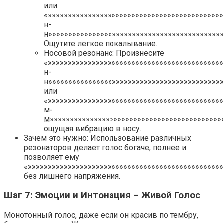
или
«»»»»»»»»»»»»»»»»»»»»»»»»»»»»»»»»»»»»»»»»»»»
н-
н»»»»»»»»»»»»»»»»»»»»»»»»»»»»»»»»»»»»»»»»»»»»
Ощутите легкое покалывание.
Носовой резонанс: Произнесите
«»»»»»»»»»»»»»»»»»»»»»»»»»»»»»»»»»»»»»»»»»»»
н-
н»»»»»»»»»»»»»»»»»»»»»»»»»»»»»»»»»»»»»»»»»»»
или
«»»»»»»»»»»»»»»»»»»»»»»»»»»»»»»»»»»»»»»»»»»»
м-
м»»»»»»»»»»»»»»»»»»»»»»»»»»»»»»»»»»»»»»»»»»»»
ощущая вибрацию в носу.
Зачем это нужно: Использование различных
резонаторов делает голос богаче, полнее и
позволяет ему
«»»»»»»»»»»»»»»»»»»»»»»»»»»»»»»»»»»»»»»»»»»»»»»»»
без лишнего напряжения.
Шаг 7: Эмоции и Интонация – Живой Голос
Монотонный голос, даже если он красив по тембру,