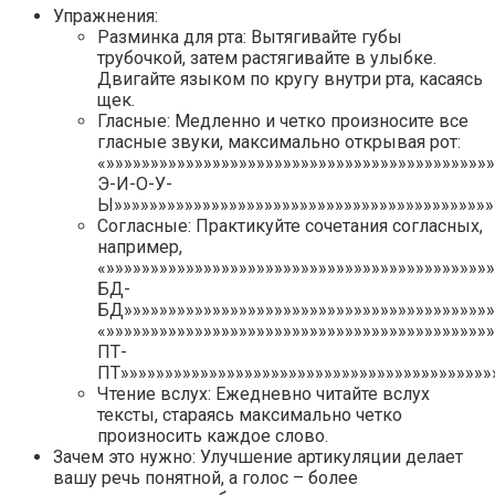
Упражнения:
Разминка для рта: Вытягивайте губы
трубочкой, затем растягивайте в улыбке.
Двигайте языком по кругу внутри рта, касаясь
щек.
Гласные: Медленно и четко произносите все
гласные звуки, максимально открывая рот:
«»»»»»»»»»»»»»»»»»»»»»»»»»»»»»»»»»»»»»»»»»»»»
Э-И-О-У-
Ы»»»»»»»»»»»»»»»»»»»»»»»»»»»»»»»»»»»»»»»»»»»
Согласные: Практикуйте сочетания согласных,
например,
«»»»»»»»»»»»»»»»»»»»»»»»»»»»»»»»»»»»»»»»»»»»
БД-
БД»»»»»»»»»»»»»»»»»»»»»»»»»»»»»»»»»»»»»»»»»»
«»»»»»»»»»»»»»»»»»»»»»»»»»»»»»»»»»»»»»»»»»»»
ПТ-
ПТ»»»»»»»»»»»»»»»»»»»»»»»»»»»»»»»»»»»»»»»»»»»
Чтение вслух: Ежедневно читайте вслух
тексты, стараясь максимально четко
произносить каждое слово.
Зачем это нужно: Улучшение артикуляции делает
вашу речь понятной, а голос – более