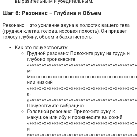
выразительным и убедительным.
Шаг 6: Резонанс – Глубина и Объем
Резонанс – это усиление звука в полостях вашего тела
(грудная клетка, голова, носовая полость). Он придает
голосу глубину, объем и бархатистость.
Как это почувствовать:
Грудной резонанс: Положите руку на грудь и
глубоко произнесите
«»»»»»»»»»»»»»»»»»»»»»»»»»»»»»»»»»»»»»»»»»»»
м-
м»»»»»»»»»»»»»»»»»»»»»»»»»»»»»»»»»»»»»»»»»»»
или низкий
«»»»»»»»»»»»»»»»»»»»»»»»»»»»»»»»»»»»»»»»»»»»»
а-
а»»»»»»»»»»»»»»»»»»»»»»»»»»»»»»»»»»»»»»»»»»»»
Почувствуйте вибрацию.
Головной резонанс: Приложите руку к
макушке или лбу и произнесите высокий
«»»»»»»»»»»»»»»»»»»»»»»»»»»»»»»»»»»»»»»»»»»»
и-
и»»»»»»»»»»»»»»»»»»»»»»»»»»»»»»»»»»»»»»»»»»»