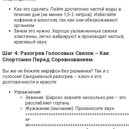
Как это сделать: Пейте достаточно чистой воды в
течение дня (не менее 1,5-2 литров). Избегайте
кофеина и алкоголя, так как они обезвоживают
организм.
Зачем это нужно: Хорошо увлажненные связки
эластичны, легко вибрируют и производят чистый,
красивый звук.
Шаг 4: Разогрев Голосовых Связок – Как
Спортсмен Перед Соревнованием
Вы же не бежите марафон без разминки? Так и с
голосом! Ежедневный разогрев – ключ к его
долговечности и красоте.
Упражнения:
Зевание: Широко зевните несколько раз – это
расслабляет гортань.
Жужжание (мычание): Произносите звук
«»»»»»»»»»»»»»»»»»»»»»»»»»»»»»»»»»»»»»»»»»»»
м-
м»»»»»»»»»»»»»»»»»»»»»»»»»»»»»»»»»»»»»»»»»»»