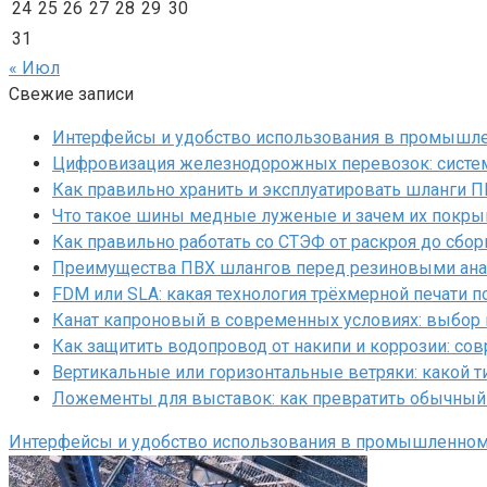
24
25
26
27
28
29
30
31
« Июл
Свежие записи
Интерфейсы и удобство использования в промышл
Цифровизация железнодорожных перевозок: систем
Как правильно хранить и эксплуатировать шланги 
Что такое шины медные луженые и зачем их покр
Как правильно работать со СТЭФ от раскроя до сбор
Преимущества ПВХ шлангов перед резиновыми ан
FDM или SLA: какая технология трёхмерной печати 
Канат капроновый в современных условиях: выбор
Как защитить водопровод от накипи и коррозии: с
Вертикальные или горизонтальные ветряки: какой т
Ложементы для выставок: как превратить обычный
Интерфейсы и удобство использования в промышленно