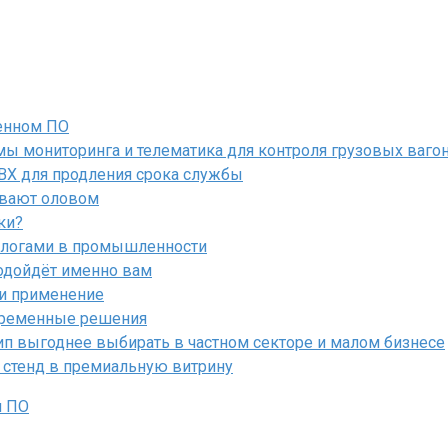
енном ПО
ы мониторинга и телематика для контроля грузовых ваго
ПВХ для продления срока службы
ывают оловом
ки?
алогами в промышленности
подойдёт именно вам
 и применение
овременные решения
ип выгоднее выбирать в частном секторе и малом бизнесе
 стенд в премиальную витрину
м ПО