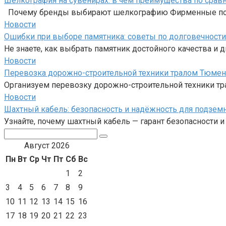
Шелкография на сувенирах: в чем преимущества по срав
Почему бренды выбирают шелкографию Фирменные подарк
Новости
Ошибки при выборе памятника: советы по долговечности
Не знаете, как выбрать памятник достойного качества и
Новости
Перевозка дорожно-строительной техники тралом Тюмен
Организуем перевозку дорожно-строительной техники тр
Новости
Шахтный кабель: безопасность и надёжность для подзем
Узнайте, почему шахтный кабель — гарант безопасности 
Поиск:
Август 2026
Пн
Вт
Ср
Чт
Пт
Сб
Вс
1
2
3
4
5
6
7
8
9
10
11
12
13
14
15
16
17
18
19
20
21
22
23