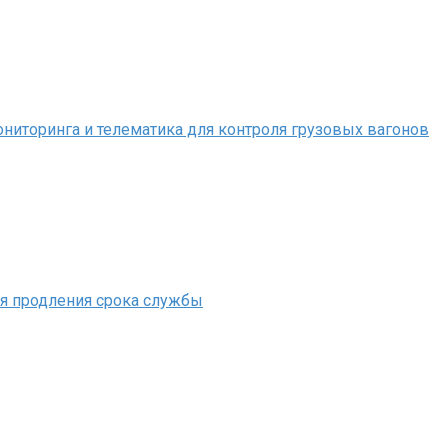
иторинга и телематика для контроля грузовых вагонов
ля продления срока службы