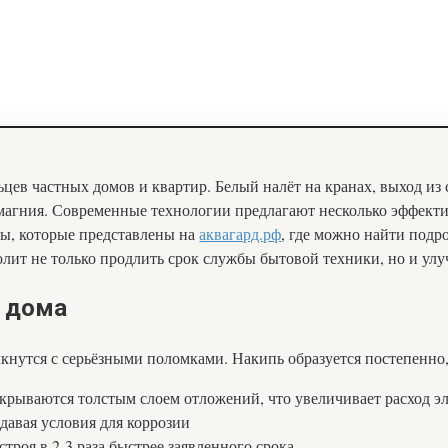
ьцев частных домов и квартир. Белый налёт на кранах, выход из
магния. Современные технологии предлагают несколько эффект
ы, которые представлены на
аквагард.рф
, где можно найти под
ит не только продлить срок службы бытовой техники, но и улу
я дома
нутся с серьёзными поломками. Накипь образуется постепенно,
крываются толстым слоем отложений, что увеличивает расход э
давая условия для коррозии
роя в 2-3 раза быстрее заявленного срока