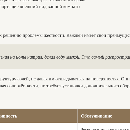
 портящие внешний вид ванной комнаты
к решению проблемы жёсткости. Каждый имеет свои преимущест
ния на ионы натрия, делая воду мягкой. Это самый распростра
уктуру солей, не давая им откладываться на поверхностях. Они
чая соли жёсткости, но требует установки дополнительного обо
ивность
Обслуживание
я
Регенерация солью раз в