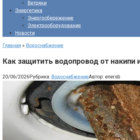
Ветряки
Энергетика
Энергосбережение
Электрооборудование
Новости
Главная
»
Водоснабжение
Как защитить водопровод от накипи 
20/06/2026
Рубрика:
Водоснабжение
Автор:
enersb