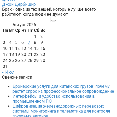
Джон Дербишир
Брак - одна из тех вещей, которые лучше всего
работают, когда люди не думают
Поиск:
Август 2026
Пн
Вт
Ср
Чт
Пт
Сб
Вс
1
2
3
4
5
6
7
8
9
10
11
12
13
14
15
16
17
18
19
20
21
22
23
24
25
26
27
28
29
30
31
« Июл
Свежие записи
Брокерские услуги для китайских грузов: почему
растёт спрос на профессиональное сопровождение
Интерфейсы и удобство использования в
промышленном ПО
Цифровизация железнодорожных перевозок:
системы мониторинга и телематика для контроля
грузовых вагонов