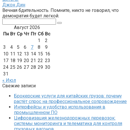
Джон Дин
Вечная бдительность. Помните, никто не говорил, что
демократия будет легкой.
Поиск:
Август 2026
Пн
Вт
Ср
Чт
Пт
Сб
Вс
1
2
3
4
5
6
7
8
9
10
11
12
13
14
15
16
17
18
19
20
21
22
23
24
25
26
27
28
29
30
31
« Июл
Свежие записи
Брокерские услуги для китайских грузов: почему
растёт спрос на профессиональное сопровождение
Интерфейсы и удобство использования в
промышленном ПО
Цифровизация железнодорожных перевозок:
системы мониторинга и телематика для контроля
грузовых вагонов