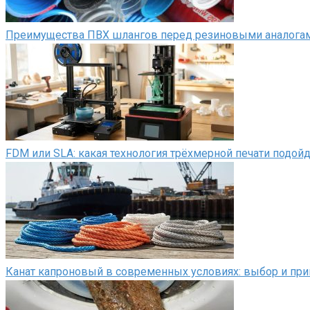
Преимущества ПВХ шлангов перед резиновыми аналога
FDM или SLA: какая технология трёхмерной печати подой
Канат капроновый в современных условиях: выбор и пр