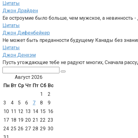
Цитаты
Джон Драйден
Ее остроумие было больше, чем мужское, а невинность - 
Цитаты
Джон Дифенбейкер
Не может быть преданности будущему Канады без знания
Цитаты
Джон Денхэм
Пусть угождающие тебе не радуют многих, Сначала рассуди
Поиск:
Август 2026
Пн
Вт
Ср
Чт
Пт
Сб
Вс
1
2
3
4
5
6
7
8
9
10
11
12
13
14
15
16
17
18
19
20
21
22
23
24
25
26
27
28
29
30
31