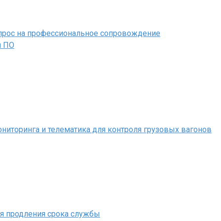
 спрос на профессиональное сопровождение
м ПО
иторинга и телематика для контроля грузовых вагонов
ля продления срока службы