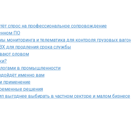
астёт спрос на профессиональное сопровождение
енном ПО
ы мониторинга и телематика для контроля грузовых ваго
ПВХ для продления срока службы
ывают оловом
ки?
алогами в промышленности
подойдёт именно вам
 и применение
овременные решения
ип выгоднее выбирать в частном секторе и малом бизнесе