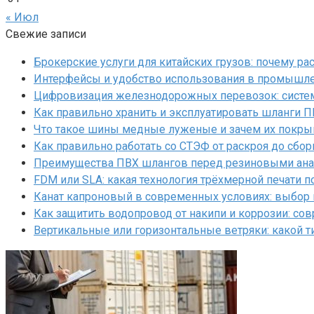
« Июл
Свежие записи
Брокерские услуги для китайских грузов: почему р
Интерфейсы и удобство использования в промышл
Цифровизация железнодорожных перевозок: систем
Как правильно хранить и эксплуатировать шланги 
Что такое шины медные луженые и зачем их покр
Как правильно работать со СТЭФ от раскроя до сбор
Преимущества ПВХ шлангов перед резиновыми ан
FDM или SLA: какая технология трёхмерной печати 
Канат капроновый в современных условиях: выбор
Как защитить водопровод от накипи и коррозии: с
Вертикальные или горизонтальные ветряки: какой т