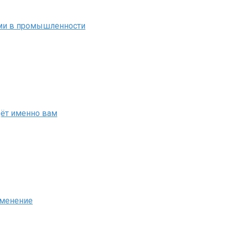
ми в промышленности
дёт именно вам
именение